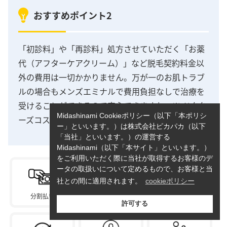
おすすめポイント2
「初診料」や「再診料」処方させていただく「お薬
代（アフターケアクリーム）」など脱毛契約料金以
外の費用は一切かかりません。万が一のお肌トラブ
ルの場合もメンズエミナルで費用負担なしで治療を
受けることができるので安心できますね。※ ドクタ
Midashinami Cookieポリシー（以下「本ポリシ
ーズコスメやスキンケア商品の販売は除く
ー」といいます。）は株式会社ピカパカ（以下
「当社」といいます。）の運営する
Midashinami（以下「本サイト」といいます。）
をご利用いただく際に当社が取得するお客様のデ
ータの取扱いについて定めるもので、お客様と当
社との間に適用されます。
cookieポリシー
分割払い
駅から5分以内
ご利用店舗の変更
(店舗間移動)OK
許可する