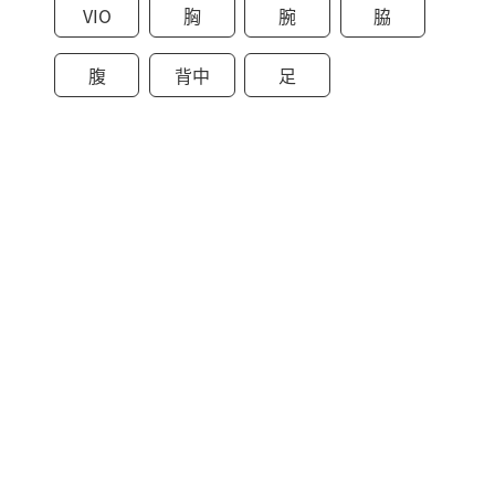
VIO
胸
腕
脇
腹
背中
足