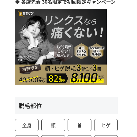
◆ 各店先着 30名限定で初回限定キャンペーン
脱毛部位
全身
顔
首
ヒゲ