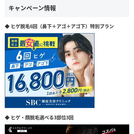
キャンペーン情報
◆ ヒゲ脱毛6回（鼻下＋アゴ＋アゴ下）特別プラン
◆ ヒゲ・顔脱毛選べる3部位3回