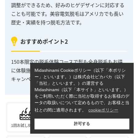
調整ができるため、好みのヒゲデザインに対応する
ことも可能です。美容電気脱毛はアメリカでも長い
歴史・実績を持つ脱毛方法です。
おすすめポイント2
150本限定の脱毛体験コースで髭も全身脱毛もお得
に体験施術を受けることが出来ます。気になる方は
Midashinami Cookieポリシー（以下「本ポリシ
ー」といいます。）は株式会社ピカパカ（以下
キャンペーン情報からご確認ください。
「当社」といいます。）の運営する
Midashinami（以下「本サイト」といいます。）
をご利用いただく際に当社が取得するお客様のデ
ータの取扱いについて定めるもので、お客様と当
社との間に適用されます。
cookieポリシー
許可する
1回お試し体験OK
分割払い
都度払い可