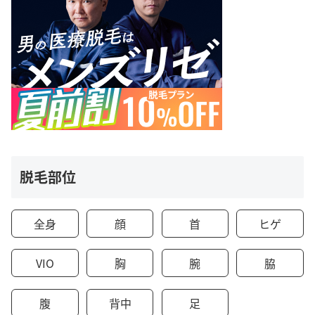
脱毛部位
全身
顔
首
ヒゲ
VIO
胸
腕
脇
腹
背中
足