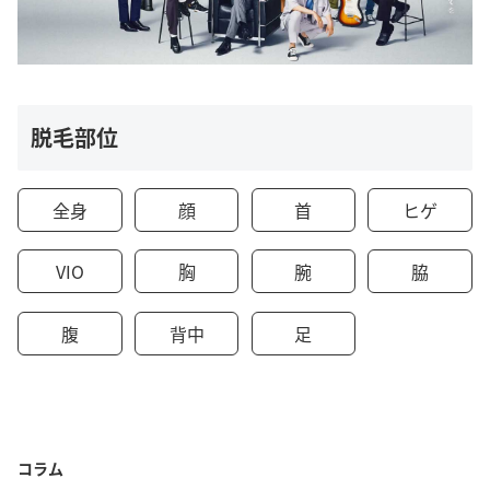
脱毛部位
全身
顔
首
ヒゲ
VIO
胸
腕
脇
腹
背中
足
コラム