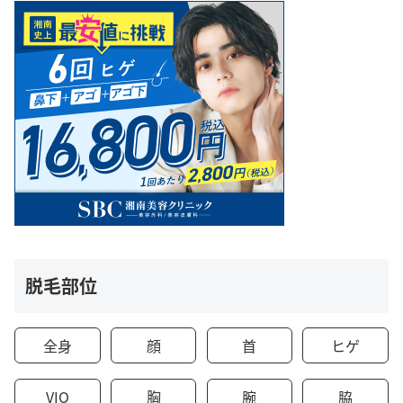
脱毛部位
全身
顔
首
ヒゲ
VIO
胸
腕
脇