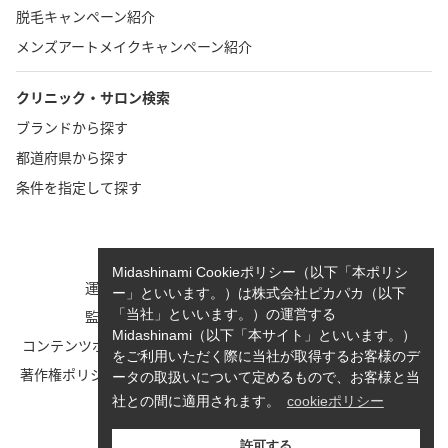
脱毛キャンペーン紹介
メンズアートメイクキャンペーン紹介
クリニック・サロン検索
ブランドから探す
都道府県から探す
条件を指定して探す
TOP
お問い合わせ
Midashinami Cookieポリシー（以下「本ポリシ
運営者情報
執筆者一覧
ー」といいます。）は株式会社ピカパカ（以下
監修者一覧
cookieポリシーについて
「当社」といいます。）の運営する
Midashinami（以下「本サイト」といいます。）
コンテンツポリシーと運営指針
利用規約
をご利用いただく際に当社が取得するお客様のデ
著作権ポリシー/免責事項につい
Midashinami 見だしなみプライ
ータの取扱いについて定めるもので、お客様と当
て
バシーポリシー
社との間に適用されます。
cookieポリシー
お知らせ
許可する