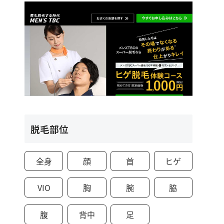
脱毛部位
全身
顔
首
ヒゲ
VIO
胸
腕
脇
腹
背中
足