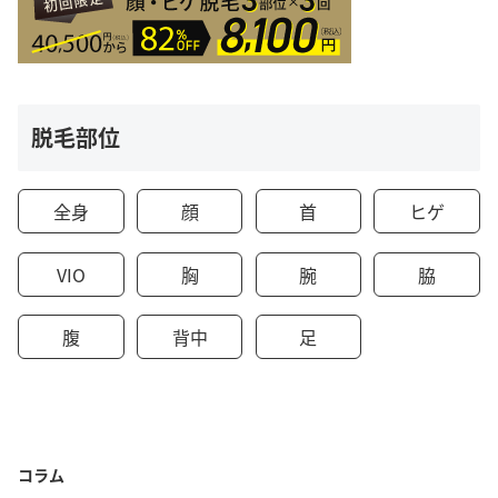
脱毛部位
全身
顔
首
ヒゲ
VIO
胸
腕
脇
腹
背中
足
コラム