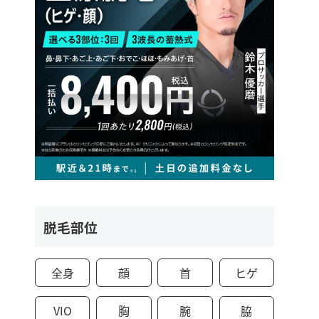
脱毛部位
全身
顔
首
ヒゲ
VIO
胸
腕
脇