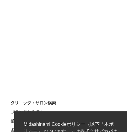
クリニック・サロン検索
ブランドから探す
都道府県から探す
Midashinami Cookieポリシー（以下「本ポ
条件を指定して探す
リシー」といいます。）は株式会社ピカパカ