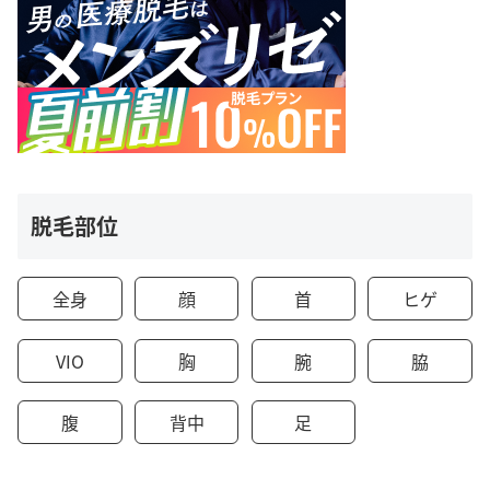
脱毛部位
全身
顔
首
ヒゲ
VIO
胸
腕
脇
腹
背中
足