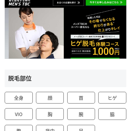
脱毛部位
全身
顔
首
ヒゲ
VIO
胸
腕
脇
腹
背中
足