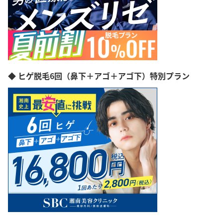
◆ ヒゲ脱毛6回（鼻下＋アゴ＋アゴ下）特別プラン