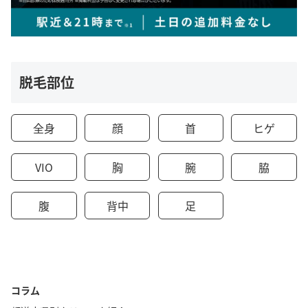
脱毛部位
全身
顔
首
ヒゲ
VIO
胸
腕
脇
腹
背中
足
コラム