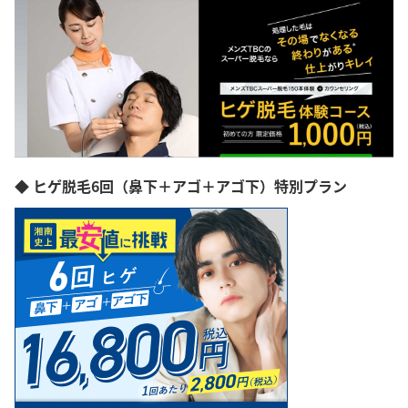
◆ ヒゲ脱毛6回（鼻下＋アゴ＋アゴ下）特別プラン