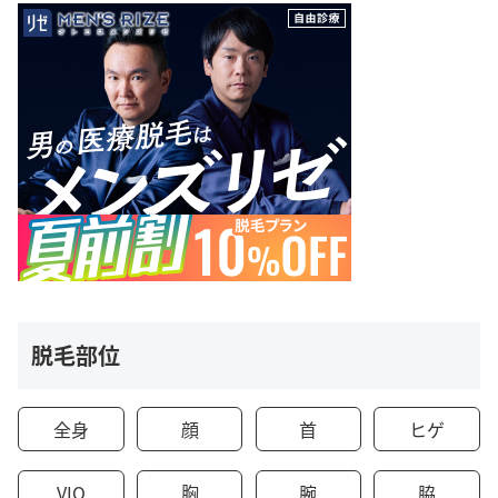
脱毛部位
全身
顔
首
ヒゲ
VIO
胸
腕
脇