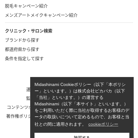
脱毛キャンペーン紹介
メンズアートメイクキャンペーン紹介
クリニック・サロン検索
ブランドから探す
都道府県から探す
条件を指定して探す
TOP
お問い合わせ
Midashinami Cookieポリシー（以下「本ポリシ
運営者情報
執筆者一覧
ー」といいます。）は株式会社ピカパカ（以下
監修者一覧
cookieポリシーについて
「当社」といいます。）の運営する
Midashinami（以下「本サイト」といいます。）
コンテンツポリシーと運営指針
利用規約
をご利用いただく際に当社が取得するお客様のデ
著作権ポリシー/免責事項につい
Midashinami 見だしなみプライ
ータの取扱いについて定めるもので、お客様と当
て
バシーポリシー
社との間に適用されます。
cookieポリシー
お知らせ
許可する