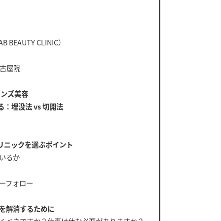
B BEAUTY CLINIC）
名古屋院
メンズ美容
：埋没法 vs 切開法
リニックを選ぶポイント
いるか
ーフォロー
安を解消するために