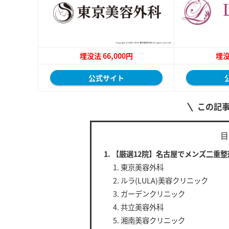
埋没法 66,000円
埋没
公式サイト
この記
目
【厳選12院】名古屋でメンズ二重
東京美容外科
ルラ(LULA)美容クリニック
ガーデンクリニック
共立美容外科
湘南美容クリニック