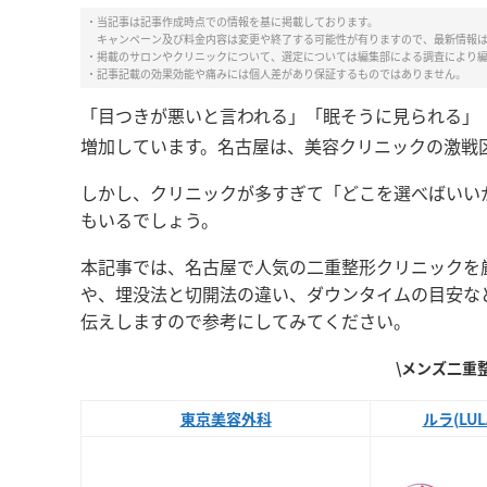
・当記事は記事作成時点での情報を基に掲載しております。
キャンペーン及び料金内容は変更や終了する可能性が有りますので、最新情報
・掲載のサロンやクリニックについて、選定については編集部による調査により
・記事記載の効果効能や痛みには個人差があり保証するものではありません。
「目つきが悪いと言われる」「眠そうに見られる」
増加しています。名古屋は、美容クリニックの激戦
しかし、クリニックが多すぎて「どこを選べばいい
もいるでしょう。
本記事では、名古屋で人気の二重整形クリニックを
や、埋没法と切開法の違い、ダウンタイムの目安な
伝えしますので参考にしてみてください。
\メンズ二重
東京美容外科
ルラ(LU