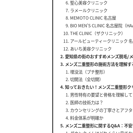
聖心美容クリニック
ラメールクリニック
MEMOTO CLINIC 名古屋
BIO MEN’S CLINIC 名古屋院（HAA
THE CLINIC（ザクリニック）
アールビューティークリニック 
あいち美容クリニック
愛知県の街のおすすめメンズ脱毛/
メンズ二重整形の施術方法を理解する
埋没法（プチ整形）
切開法（全切開）
知っておきたい！メンズ二重整形ク
男性特有の要望と骨格を理解して
医師の技術力は？
カウンセリングの丁寧さとアフタ
料金体系が明確か
メンズ二重整形に関するQ&A：不