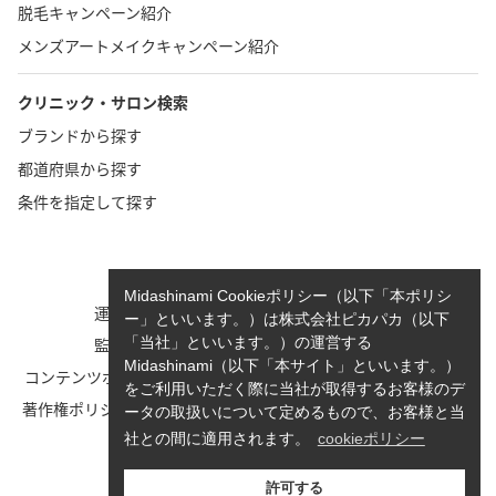
脱毛キャンペーン紹介
メンズアートメイクキャンペーン紹介
クリニック・サロン検索
ブランドから探す
都道府県から探す
条件を指定して探す
TOP
お問い合わせ
Midashinami Cookieポリシー（以下「本ポリシ
運営者情報
執筆者一覧
ー」といいます。）は株式会社ピカパカ（以下
監修者一覧
cookieポリシーについて
「当社」といいます。）の運営する
Midashinami（以下「本サイト」といいます。）
コンテンツポリシーと運営指針
利用規約
をご利用いただく際に当社が取得するお客様のデ
著作権ポリシー/免責事項につい
Midashinami 見だしなみプライ
ータの取扱いについて定めるもので、お客様と当
て
バシーポリシー
社との間に適用されます。
cookieポリシー
お知らせ
許可する