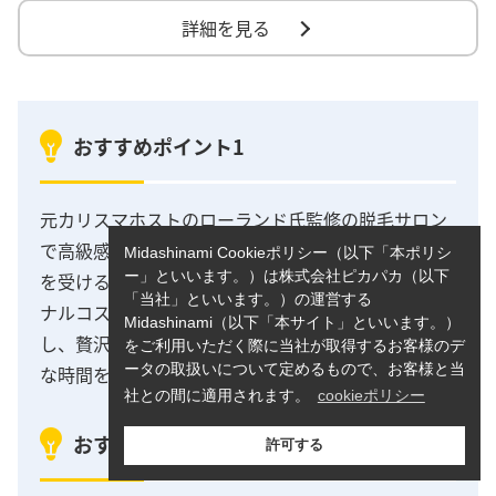
詳細を見る
おすすめポイント1
元カリスマホストのローランド氏監修の脱毛サロン
で高級感のあるラグジュアリーな空間での施術体験
Midashinami Cookieポリシー（以下「本ポリシ
ー」といいます。）は株式会社ピカパカ（以下
を受けることが出来ます。一部対象店舗にはオリジ
「当社」といいます。）の運営する
ナルコスメやメイクルーム、シャワールームも完備
Midashinami（以下「本サイト」といいます。）
し、贅沢な空間でカウンセリングから施術まで快適
をご利用いただく際に当社が取得するお客様のデ
ータの取扱いについて定めるもので、お客様と当
な時間をお過ごしいただけます。
社との間に適用されます。
cookieポリシー
おすすめポイント2
許可する