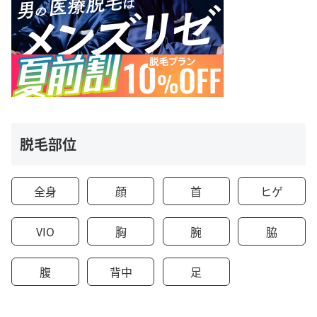
脱毛部位
全身
顔
首
ヒゲ
VIO
胸
腕
脇
腹
背中
足