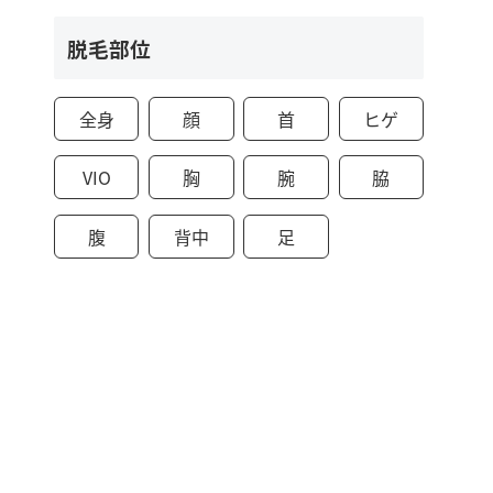
脱毛部位
全身
顔
首
ヒゲ
VIO
胸
腕
脇
腹
背中
足