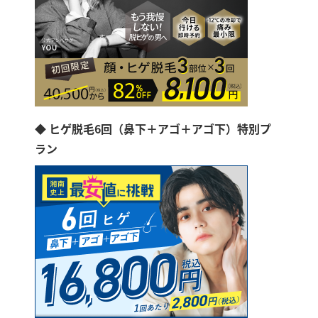
◆ ヒゲ脱毛6回（鼻下＋アゴ＋アゴ下）特別プ
ラン