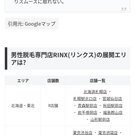
りスムーズに取れない。
引用元: Googleマップ
男性脱毛専門店RINX(リンクス)の展開エリ
アは?
エリア
店舗数
店舗一覧
北海道札幌店
・
札幌駅北口店
・
宮城仙台店
北海道・東北
8店舗
・
青森駅前店
・
秋田駅前店
・
岩手盛岡店
・
福島郡山店
・
山形駅前店
東京渋谷店
・
東京池袋店
・