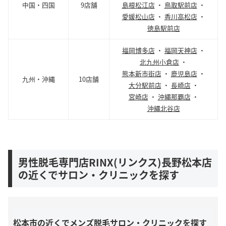
中国・四国
9店舗
島根松江店
・
鳥取駅前店
・
愛媛松山店
・
香川高松店
・
徳島駅前店
福岡博多店
・
福岡天神店
・
北九州小倉店
・
熊本新市街店
・
鹿児島店
・
九州・沖縄
10店舗
大分駅前店
・
長崎店
・
宮崎店
・
沖縄那覇店
・
沖縄北谷店
男性脱毛専門店RINX(リンクス)長野松本店
の近くでサロン・クリニックを探す
松本市の近くでメンズ脱毛サロン・クリニックを探す