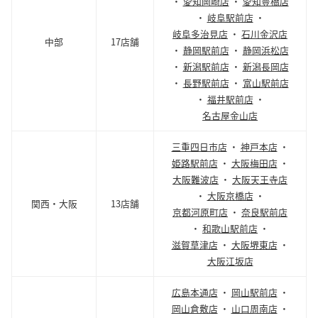
・
愛知岡崎店
・
愛知豊橋店
・
岐阜駅前店
・
岐阜多治見店
・
石川金沢店
中部
17店舗
・
静岡駅前店
・
静岡浜松店
・
新潟駅前店
・
新潟長岡店
・
長野駅前店
・
富山駅前店
・
福井駅前店
・
名古屋金山店
三重四日市店
・
神戸本店
・
姫路駅前店
・
大阪梅田店
・
大阪難波店
・
大阪天王寺店
・
大阪京橋店
・
関西・大阪
13店舗
京都河原町店
・
奈良駅前店
・
和歌山駅前店
・
滋賀草津店
・
大阪堺東店
・
大阪江坂店
広島本通店
・
岡山駅前店
・
岡山倉敷店
・
山口周南店
・