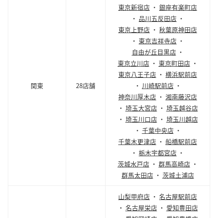
東京新宿店
・
銀座有楽町店
・
品川五反田店
・
東京上野店
・
秋葉原神田店
・
東京吉祥寺店
・
自由が丘目黒店
・
東京立川店
・
東京町田店
・
東京八王子店
・
横浜駅前店
関東
28店舗
・
川崎駅前店
・
神奈川厚木店
・
湘南藤沢店
・
埼玉大宮店
・
埼玉越谷店
・
埼玉川口店
・
埼玉川越店
・
千葉中央店
・
千葉木更津店
・
船橋駅前店
・
栃木宇都宮店
・
茨城水戸店
・
群馬高崎店
・
群馬太田店
・
茨城土浦店
山梨甲府店
・
名古屋駅前店
・
名古屋栄店
・
愛知豊田店