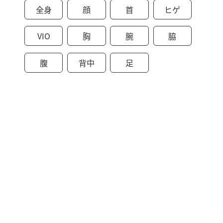
全身
顔
首
ヒゲ
VIO
胸
腕
脇
腹
背中
足