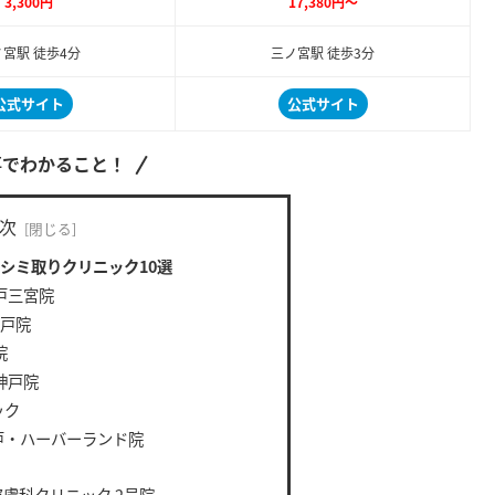
3,300円
17,380円～
宮駅 徒歩4分
三ノ宮駅 徒歩3分
公式サイト
公式サイト
事でわかること！
次
シミ取りクリニック10選
戸三宮院
神戸院
院
神戸院
ック
戸・ハーバーランド院
膚科クリニック 2号院