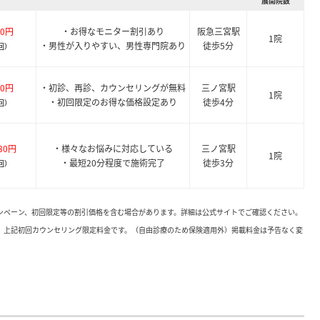
展開院数
00円
・お得なモニター割引あり
阪急三宮駅
1院
・男性が入りやすい、男性専門院あり
徒歩5分
回）
00円
・初診、再診、カウンセリングが無料
三ノ宮駅
1院
・初回限定のお得な価格設定あり
徒歩4分
回）
580円
・様々なお悩みに対応している
三ノ宮駅
1院
・最短20分程度で施術完了
徒歩3分
回）
ャンペーン、初回限定等の割引価格を含む場合があります。詳細は公式サイトでご確認ください。
。上記初回カウンセリング限定料金です。（自由診療のため保険適用外）掲載料金は予告なく変