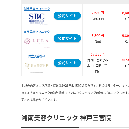
湘南美容クリニック
2,680円
6,8
公式サイト
(2㎜以下)
（1
ルラ美容クリニック
3,300円
9,8
公式サイト
(1㎜)
（1
17,380円
共立美容外科
30,
（眉間・こめかみ・
公式サイト
鼻・口周囲・顎1
（1
回）
上記の内容および店舗・院数は2026年5月時点の情報です。料金はモニター、キ
※エミナルクリニックの熱破壊式プランはカウンセリングの際にご案内いたします
更される場合がございます。
湘南美容クリニック 神戸三宮院