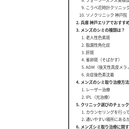
こうべ花時計クリニッ
ソノクリニック 神戸院
兵庫 神戸エリアでおすす
メンズのシミの種類は？
老人性色素斑
脂漏性角化症
肝斑
雀卵斑（そばかす）
ADM（後天性真皮メラ
炎症後色素沈着
メンズのシミ取り治療方
レーザー治療
IPL（光治療）
クリニック選びのチェッ
カウンセリングを行っ
通いやすい場所にある
メンズシミ取り治療に関