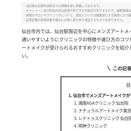
・当記事は記事作成時点での情報を基に掲載しております。
キャンペーン及び料金内容は変更や終了する可能性が有りますので、最新情報
・掲載のサロンやクリニックについて、選定については編集部による調査により
・記事記載の効果効能や痛みには個人差があり保証するものではありません。
仙台市内では、仙台駅周辺を中心にメンズアートメ
通いやすいようにクリニックの特徴や選び方のコツ
ートメイクが受けられるおすすめクリニックを紹介
い。
この記
目
仙台市でメンズアートメイクが
湘南AGAクリニック 仙台院
ナチュラルアートメイク東京
レナトゥスクリニック 仙台
明神クリニック