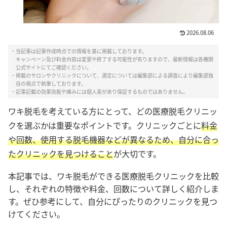
2026.08.06
・当記事は記事作成時点での情報を基に掲載しております。
キャンペーン及び料金内容は変更や終了する可能性が有りますので、最新情報は各機関
公式サイトにてご確認ください。
・掲載のサロンやクリニックについて、選定については編集部による調査により編集部独
自の視点で執筆しております。
・記事記載の効果効能や痛みには個人差があり保証するものではありません。
ワキ脱毛を考えている方にとって、どの医療脱毛クリニッ
クを選ぶかは重要なポイントです。クリニックごとに
料金
や回数、使用する脱毛機器などが異なるため、自分に合っ
たクリニックを見つけること
が大切です。
本記事では、ワキ脱毛ができる医療脱毛クリニックを比較
し、それぞれの特徴や料金、回数について詳しく紹介しま
す。ぜひ参考にして、自分にぴったりのクリニックを見つ
けてください。