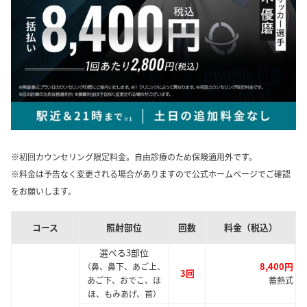
※初回カウンセリング限定料金。自由診療のため保険適用外です。
※料金は予告なく変更される場合がありますので公式ホームページでご確認
をお願いします。
コース
照射部位
回数
料金（税込）
選べる3部位
8,400円
（鼻、鼻下、あご上、
3回
あご下、おでこ、ほ
蓄熱式
ほ、もみあげ、首）