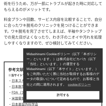
術を行うため、万が一肌にトラブルが起きた時に対応して
もらえるのがメリットです。
料金プランや回数、サービス内容を比較することで、自分
に合ったワキ脱毛のクリニックを見つけることができま
す。ワキ脱毛を完了させてしまえば、半袖やタンクトップ
での見た目がよくなったり、わき汗のニオイや汚れを処理
しやすくなりますので、ぜひ検討してみてください。
Midashinami Cookieポリシー（以下「本ポリシ
ー」といいます。）は株式会社ピカパカ（以下
「当社」といいます。）の運営する
参考文献
Midashinami（以下「本サイト」といいます。）
をご利用いただく際に当社が取得するお客様のデ
※当サイトでは以下を参考に記事を作成しています。
ータの取扱いについて定めるもので、お客様と当
・
日本スキン・エステティック協会
社との間に適用されます。
cookieポリシー
・
日本医学脱毛学会
・
FDA（アメリカ食品医薬品局）
許可する
・
米国電気脱毛協会
・
日本美容外科学会