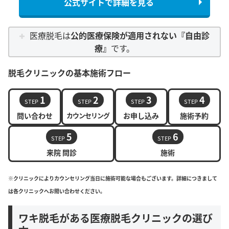
公式サイトで詳細を見る
医療脱毛は
公的医療保険が適用されない『自由診
療』
です。
脱毛クリニックの基本施術フロー
1
2
3
4
STEP
STEP
STEP
STEP
問い合わせ
カウンセリング
お申し込み
施術予約
5
6
STEP
STEP
来院 問診
施術
※クリニックによりカウンセリング当日に施術可能な場合もございます。詳細につきまして
は各クリニックへお問い合わせください。
ワキ脱毛がある医療脱毛クリニックの選び