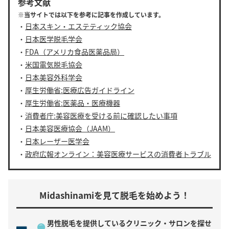
参考文献
※当サイトでは以下を参考に記事を作成しています。
・
日本スキン・エステティック協会
・
日本医学脱毛学会
・
FDA（アメリカ食品医薬品局）
・
米国電気脱毛協会
・
日本美容外科学会
・
厚生労働省:医療広告ガイドライン
・
厚生労働省:医薬品・医療機器
・
消費者庁:美容医療を受ける前に確認したい事項
・
日本美容医療協会（JAAM）
・
日本レーザー医学会
・
政府広報オンライン：美容医療サービスの消費者トラブル
Midashinamiを見て脱毛を始めよう！
男性脱毛を提供している
クリニック・サロンを探せ