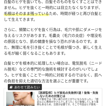
白髪のヒゲを抜いても、白髪そのものをなくすことはでき
ません。ヒゲを抜くと一時的には目立たなくなりますが、
毛根はそのまま残っている
ため、時間が経つと再び白髪と
して生えてきます。
さらに、頻繁にヒゲを抜く行為は、毛穴や肌にダメージを
与えるリスクがあります。毛嚢炎（毛穴の炎症）や埋没毛
の原因となり、肌の健康を損なう恐れがあるのです。ま
た、無理に毛を引き抜くことで毛根が傷つき、新しく生え
る毛が細く弱くなることもあります。
白髪ヒゲを根本的に処理したい場合は、電気脱毛（ニード
ル脱毛）などの専門的な施術を検討するのがいいでしょ
う。ヒゲを抜くことで一時的に対処するのではなく、肌へ
の負担を抑えた適切な方法を選ぶことが重要です。
【医師監修】ヒゲ脱毛の失敗例7選！後悔・失敗
しないための対策とは
ヒゲ脱毛では「思い通りの仕上がりにならなかった」「想
定以上に費用がかさんでしまった」など後悔してしまう事
例もあるため、注意が必要です。そこで今回はヒゲ脱毛の