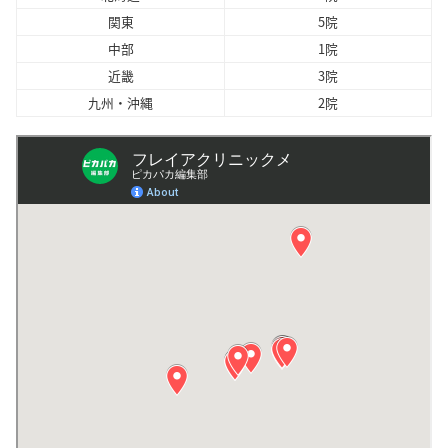
関東
5院
中部
1院
近畿
3院
九州・沖縄
2院