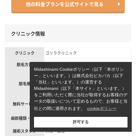
他の料金プランを公式サイトで見る
クリニック情報
クリニック
ゴリラクリニック
脱毛方式
蓄熱式、熱破壊式、ニードル脱毛
Midashinami Cookieポリシー（以下「本ポリシ
ジェントルマックスプロ
ー」といいます。）は株式会社ピカパカ（以下
ジェントルヤグプロ
「当社」といいます。）の運営する
脱毛機
メディオスターネクストプロ
Midashinami（以下「本サイト」といいます。）
メディオスターモノリス
をご利用いただく際に当社が取得するお客様のデ
初診料、再診料、キャンセル料、肌トラブル治
ータの取扱いについて定めるもので、お客様と当
無料サービス
療、剃り残し剃毛
社との間に適用されます。
cookieポリシー
麻酔クリーム：5,000円／10g
麻酔種類・費用
笑気麻酔：6,000円／30分
許可する
施術スタッフ
男性・女性