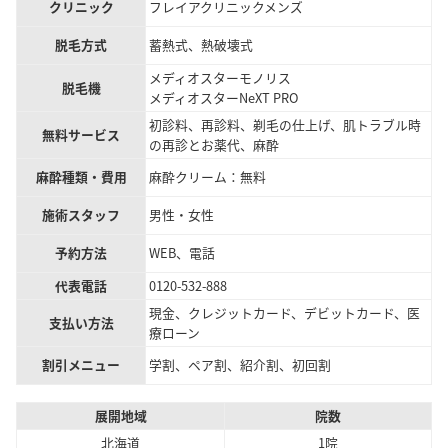
クリニック
フレイアクリニックメンズ
脱毛方式
蓄熱式、熱破壊式
メディオスターモノリス
脱毛機
メディオスターNeXT PRO
初診料、再診料、剃毛の仕上げ、肌トラブル時
無料サービス
の再診とお薬代、麻酔
麻酔種類・費用
麻酔クリーム：無料
施術スタッフ
男性・女性
予約方法
WEB、電話
代表電話
0120-532-888
現金、クレジットカード、デビットカード、医
支払い方法
療ローン
割引メニュー
学割、ペア割、紹介割、初回割
展開地域
院数
北海道
1院