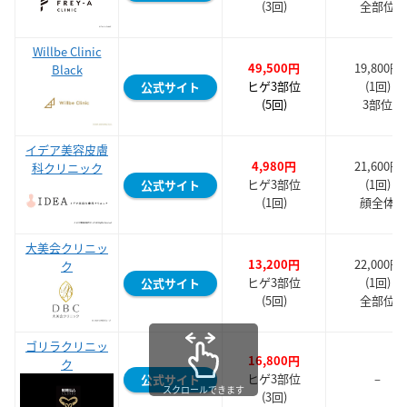
(3回)
全部位
Willbe Clinic
49,500
円
19,800円
Black
ヒゲ3部位
(1回)
公式サイト
(5回)
3部位
イデア美容皮膚
4,980円
21,600円
科クリニック
ヒゲ3部位
(1回)
公式サイト
(1回)
顔全体
大美会クリニッ
13,200円
22,000円
ク
ヒゲ3部位
(1回)
公式サイト
(5回)
全部位
ゴリラクリニッ
16,800円
ク
ヒゲ3部位
–
公式サイト
スクロールできます
(3回)