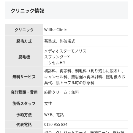
クリニック情報
クリニック
Willbe Clinic
脱毛方式
蓄熱式、熱破壊式
メディオスターモノリス
脱毛機
スプレンダーX
エクセルHR
初診料、再診料、剃毛料（剃り残しに限る）、
無料サービス
キャンセル料、照射漏れ再照射料、照射後のお
薬代、肌トラブル時の診察料
麻酔種類・費用
麻酔クリーム：無料
施術スタッフ
女性
予約方法
WEB、電話
代表電話
0120-955-824
現金、クレジットカード、医療ローン、銀行振