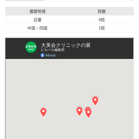
展開地域
院数
近畿
6院
中国・四国
1院