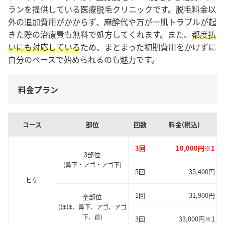
ランを提供している医療脱毛クリニックです。脱毛料金以
外の追加費用がかからず、麻酔代や万が一肌トラブルが起
きた際の治療費も無料で処方してくれます。また、
都度払
いにも対応している
ため、まとまった初期費用をかけずに
自分のペースで始められるのも魅力です。
料金プラン
コース
部位
回数
料金(税込)
3回
10,000円※1
3部位
(鼻下・アゴ・アゴ下)
5回
35,400円
ヒゲ
1回
31,900円
全部位
(ほほ、鼻下、アゴ、アゴ
下、首)
3回
33,000円※1