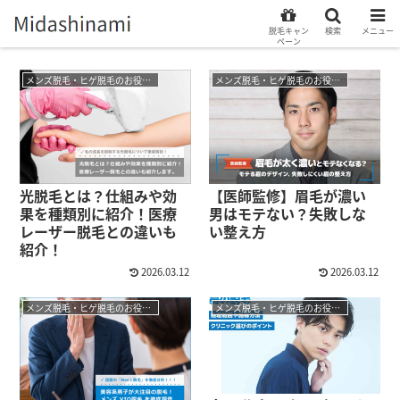
脱毛キャン
検索
メニュー
ペーン
メンズ脱毛・ヒゲ脱毛のお役立ちコラム
メンズ脱毛・ヒゲ脱毛のお役立ちコラム
光脱毛とは？仕組みや効
【医師監修】眉毛が濃い
果を種類別に紹介！医療
男はモテない？失敗しな
レーザー脱毛との違いも
い整え方
紹介！
2026.03.12
2026.03.12
メンズ脱毛・ヒゲ脱毛のお役立ちコラム
メンズ脱毛・ヒゲ脱毛のお役立ちコラム