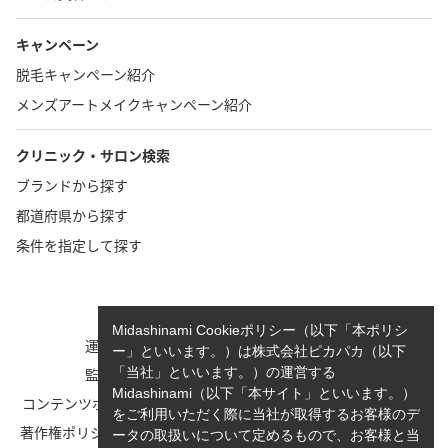
キャンペーン
脱毛キャンペーン紹介
メンズアートメイクキャンペーン紹介
クリニック・サロン検索
ブランドから探す
都道府県から探す
条件を指定して探す
TOP
お問い合わせ
Midashinami Cookieポリシー（以下「本ポリシ
運営者情報
執筆者一覧
ー」といいます。）は株式会社ピカパカ（以下
監修者一覧
cookieポリシーについて
「当社」といいます。）の運営する
Midashinami（以下「本サイト」といいます。）
コンテンツポリシーと運営指針
利用規約
をご利用いただく際に当社が取得するお客様のデ
著作権ポリシー/免責事項につい
Midashinami 見だしなみプライ
ータの取扱いについて定めるもので、お客様と当