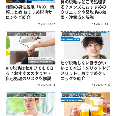
鼻の脱毛はどこで処理す
話題の男性脱毛「VIO」情
る？メンズにおすすめの
報まとめ おすすめ脱毛サ
クリニックや鼻脱毛の効
ロンをご紹介
果・注意点を解説
2026.03.12
2026.03.11
メンズ脱毛・ヒゲ脱毛のお役立ちコラム
メンズ脱毛・ヒゲ脱毛のお役立ちコラム
ヒゲ脱毛しないほうがい
VIO脱毛はセルフでもでき
いって本当？メリットやデ
る？おすすめのやり方・
メリット、おすすめクリ
自己処理のリスクを解説
ニックを紹介
2026.03.04
2026.02.06
メンズ脱毛・ヒゲ脱毛のお役立ちコラム
メンズ脱毛・ヒゲ脱毛のお役立ちコラム