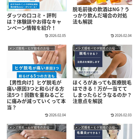
脱毛前後の飲酒はNG？う
ダッツの口コミ・評判
っかり飲んだ場合の対処
は？体験談やお得なキャ
法も解説
ンペーン情報を紹介！
2026.02.05
2026.02.04
メンズ脱毛・ヒゲ脱毛のお役立ちコラム
メンズ脱毛・ヒゲ脱毛のお役立ちコラム
【男性向け】ヒゲ脱毛が
ほくろがあっても医療脱毛
痛い原因3つと和らげる方
はできる！万が一当てて
法5つ！回数を重ねるごと
しまったらどうなるのか？
に痛みが減っていくって本
注意点を解説
当？
2026.02.04
2026.02.03
メンズ脱毛・ヒゲ脱毛のお役立ちコラム
メンズ脱毛・ヒゲ脱毛のお役立ちコラム