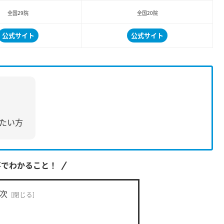
全国29院
全国20院
公式サイト
公式サイト
！
たい方
事でわかること！
次