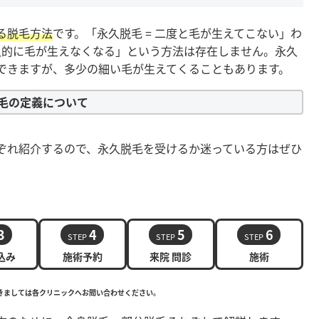
る脱毛方法
です。「永久脱毛 = 二度と毛が生えてこない」わ
久的に毛が生えなくなる」という方法は存在しません。永久
できますが、多少の細い毛が生えてくることもあります。
毛の定義について
ぞれ紹介するので、永久脱毛を受けるか迷っている方はぜひ
3
4
5
6
STEP
STEP
STEP
込み
施術予約
来院 問診
施術
きましては各クリニックへお問い合わせください。