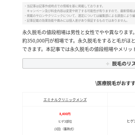
・当記事は記事作成時点での情報を基に掲載しております。
キャンペーン及び料金内容は変更や終了する可能性が有りますので、最新情報
・掲載のサロンやクリニックについて、選定については編集部による調査により
・記事記載の効果効能や痛みには個人差があり保証するものではありません。
永久脱毛の値段相場は男性と女性でやや異なります。男
約350,000円が相場です。永久脱毛をすると毛が
できます。本記事では永久脱毛の値段相場やメリッ
脱毛のリ
\医療脱毛がおす
エミナルクリニックメンズ
8,400円
ヒゲ
ヒゲ3部位
(3回)（蓄熱式）