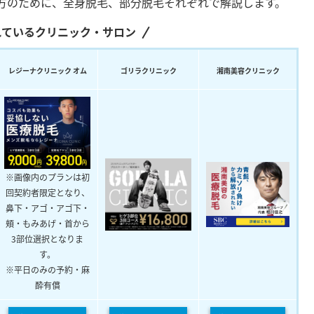
方のために、全身脱毛、部分脱毛それぞれで解説します。
れているクリニック・サロン
レジーナクリニック オム
ゴリラクリニック
湘南美容クリニック
※画像内のプランは初
回契約者限定となり、
鼻下・アゴ・アゴ下・
頬・もみあげ・首から
3部位選択となりま
す。
※平日のみの予約・麻
酔有償