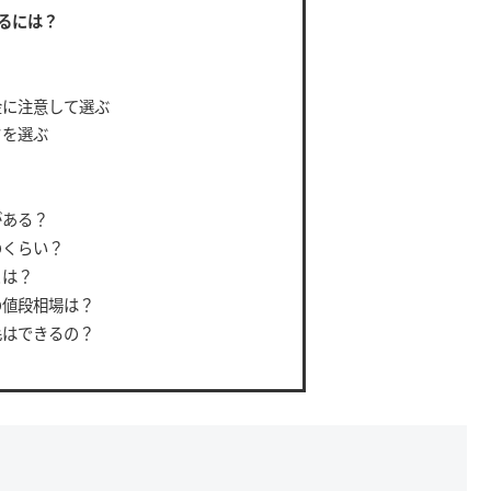
るには？
金に注意して選ぶ
クを選ぶ
がある？
のくらい？
とは？
の値段相場は？
毛はできるの？