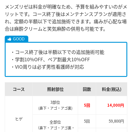
メンズリゼは料金が明確なため、予算を組みやすいのがメ
リットです。コース終了後はメンテナンスプランが適用さ
れ、定額の半額以下で追加施術できます。痛みが心配な場
合は麻酔クリームと笑気麻酔の併用も可能です。
・コース終了後は半額以下での追加施術可能
・学割10%OFF、ペア割最大10%OFF
・VIO周りは必ず男性看護師が対応
コース
照射部位
回数
料金(税込)
3部位
5回
14,000円
(鼻下・アゴ・アゴ裏)
ヒゲ
5回
59,800円
全部位
（鼻下・アゴ・アゴ裏・