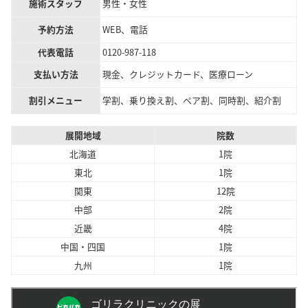
施術スタッフ
男性・女性
予約方法
WEB、電話
代表電話
0120-987-118
支払い方法
現金、クレジットカード、医療ローン
割引メニュー
学割、乗り換え割、ペア割、同時割、紹介割
展開地域
院数
北海道
1院
東北
1院
関東
12院
中部
2院
近畿
4院
中国・四国
1院
九州
1院