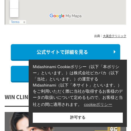
出典：
大美会クリニック
公式サイトで詳細を見る
Midashinami Cookieポリシー（以下「本ポリシ
公式サイトで詳細を見る
ー」といいます。）は株式会社ピカパカ（以下
「当社」といいます。）の運営する
Midashinami（以下「本サイト」といいます。）
をご利用いただく際に当社が取得するお客様のデ
WIN CLINIC
ータの取扱いについて定めるもので、お客様と当
社との間に適用されます。
cookieポリシー
許可する