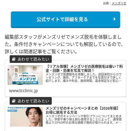
出典：
メンズリゼ
公式サイトで詳細を見る
編集部スタッフがメンズリゼでメンズ脱毛を体験しまし
た。条件付きキャンペーンについても解説しているので、
詳しくは関連記事をご覧ください。
【リアル体験】メンズリゼの医療脱毛は痛い？料
金・回数・効果を写真で解説！
メンズリゼで医療脱毛を体験しました。初回来院からカウ
ンセリング、施術、アフターケアまでを写真付きで詳しく
紹介します。痛みや料金、施術時間、返金保証など初心者
が気になるポイントや、スタッフの対応や通いやすさ、施
術受けた感想についてもレポートしました。
www.tcclinic.jp
メンズリゼのキャンペーンまとめ【2026年版】
お得に脱毛する方法
メンズリゼのキャンペーンや割引プランについてまとめま
した。学割や乗り換え割も使用することによって、通常価
格より10％OFFのお得な価格で施術が受けられます。メン
ズリゼの脱毛を検討しているしている方は、ぜひ参考にし
てみて下さい。