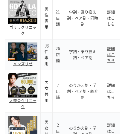
男
21
学割・乗り換え
詳細
性
店
割・ペア割・同時
はこ
専
舗
割
ちら
用
ゴリラクリニッ
ク
男
26
詳細
性
学割・乗り換え
店
はこ
専
割・ペア割
舗
ちら
用
メンズリゼ
男
7
のりかえ割・学
詳細
女
店
割・ペア割・紹介
はこ
共
舗
割
ちら
用
大美会クリニッ
ク
男
2
詳細
女
のりかえ割・学
店
はこ
共
割・ペア割