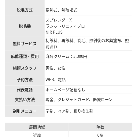
脱毛方式
蓄熱式、熱破壊式
スプレンダーX
脱毛機
ラシャトリニティプロ
NIR PLUS
初診料、再診料、剃毛、照射後のお薬塗布、照
無料サービス
射漏れ
麻酔種類・費用
麻酔クリーム：3,300円
施術スタッフ
男性、女性
予約方法
WEB、電話
代表電話
ホームページ記載なし
支払い方法
現金、クレジットカード、医療ローン
割引メニュー
学割、ペア割、乗り換え割
展開地域
院数
近畿
6院