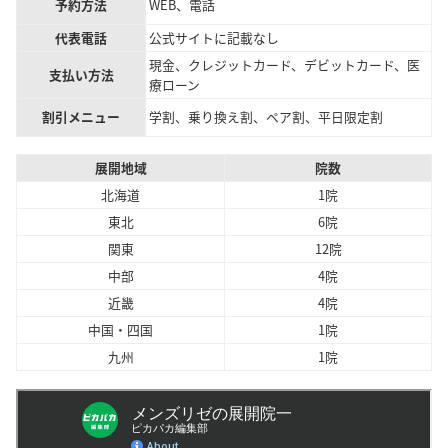
予約方法
WEB、電話
代表電話
公式サイトに記載なし
現金、クレジットカード、デビットカード、医
支払い方法
療ローン
割引メニュー
学割、乗り換え割、ペア割、平日限定割
展開地域
院数
北海道
1院
東北
6院
関東
12院
中部
4院
近畿
4院
中国・四国
1院
九州
1院