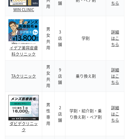
舗
ちら
用
WIN CLINIC
男
3
詳細
女
店
学割
はこ
共
舗
ちら
用
イデア美容皮膚
科クリニック
男
9
詳細
女
TAクリニック
店
乗り換え割
はこ
共
舗
ちら
用
男
2
詳細
性
学割・紹介割・乗
店
はこ
専
り換え割・ペア割
舗
ちら
用
ダビデクリニッ
ク