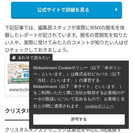
公式サイトで詳細を見る
下記記事では、編集部スタッフが実際にRINXの脱毛を体
験したレポートが記されています。脱毛の雰囲気を知りた
い人や、実際に受けてみた人のコメントが知りたい人はぜ
ひチェックしておきましょう。
RINX（リンクス）のヒゲ脱毛を体験！痛み・料
Midashinami Cookieポリシー（以下「本ポリシ
金・体験内容を写真付きで解説！
RINXでヒゲ脱毛を体験してきました。これから脱毛を始め
ー」といいます。）は株式会社ピカパカ（以下
たい方、脱毛を始めたいけど不安な方も多いと思います。
実際に体験したカウンセリングや施術などのリアルな感想
「当社」といいます。）の運営する
をお届けしています。RINXが気になっている方は是非チェ
ックしてみてください。
Midashinami（以下「本サイト」といいます。）
www.tcclinic.jp
をご利用いただく際に当社が取得するお客様のデ
ータの取扱いについて定めるもので、お客様と当
社との間に適用されます。
cookieポリシー
クリスタルメンズクリニック青森院
許可する
クリスタルメンズクリニックは東北を中心に5院展開す