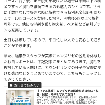
コースが終了後、まだ脱毛を続けたい場合は半額以下の料
金でずっと脱毛を継続できるのも魅力のひとつです。さら
に手数料なしで好きな時に解約できる特別返金保証もあり
ます。10回コースを契約した場合、開始後5回以上で解約
可能です。他にも学割や乗り換え割、ペア割など割引プラ
ンも充実しています。
土日も診療しているので、平日忙しい人でも安心して通う
ことができます。
また、編集部スタッフが実際にメンズリゼの脱毛を体験し
た独自レポートは、下記記事にまとめてあります。脱毛を
検討している人向けに、カウンセリングの様子や実際に受
けた感想などをまとめていますので、こちらもチェックし
てみてください。
【リアル体験】メンズリゼの医療脱毛は痛い？料
金・回数・効果を写真で解説！
メンズリゼで医療脱毛を体験しました。初回来院からカウ
ンセリング、施術、アフターケアまでを写真付きで詳しく
紹介します。痛みや料金、施術時間、返金保証など初心者
が気になるポイントや、スタッフの対応や通いやすさ、施