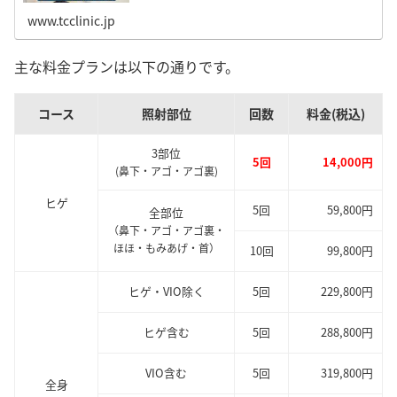
術受けた感想についてもレポートしました。
www.tcclinic.jp
主な料金プランは以下の通りです。
コース
照射部位
回数
料金(税込)
3部位
5回
14,000円
(鼻下・アゴ・アゴ裏)
ヒゲ
5回
59,800円
全部位
（鼻下・アゴ・アゴ裏・
ほほ・もみあげ・首）
10回
99,800円
ヒゲ・VIO除く
5回
229,800円
ヒゲ含む
5回
288,800円
VIO含む
5回
319,800円
全身