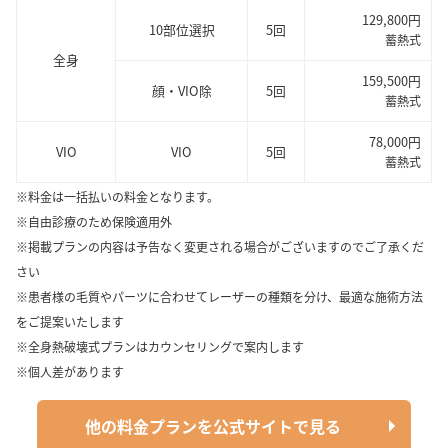
129,800円
10部位選択
5回
蓄熱式
全身
159,500円
顔・VIO除
5回
蓄熱式
78,000円
VIO
VIO
5回
蓄熱式
※料金は一括払いの料金となります。
※自由診療のため保険適用外
※掲載プランの内容は予告なく変更される場合がございますのでご了承くだ
さい
※患者様の毛質やパーツに合わせてレーザーの種類を分け、最適な施術方法
をご提案いたします
※全身熱破壊式プランはカウンセリングで案内します
※個人差があります
他の料金プランを公式サイトで見る