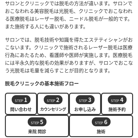
サロンとクリニックでは脱毛の方法が違います。サロンで
おこなわれる美容脱毛は光脱毛、クリニックでおこなわれ
る医療脱毛はレーザー脱毛、ニードル脱毛が一般的です。
また施術する人にも違いがあります。
サロンでは、脱毛技術や知識を得たエステティシャンがお
こないます。クリニックで施術されるレーザー脱毛は医療
行為にあたるため、看護師や医師が実施します。医療脱毛
には半永久的な脱毛の効果がありますが、サロンでおこな
う光脱毛は毛量を減らすことが目的となります。
脱毛クリニックの基本施術フロー
1
2
3
4
STEP
STEP
STEP
STEP
問い合わせ
カウンセリング
お申し込み
施術予約
5
6
STEP
STEP
来院 問診
施術