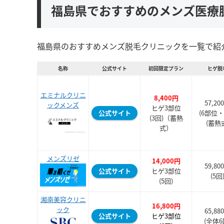
福島県でおすすめのメンズ医療
福島県のおすすめメンズ脱毛クリニックを一覧で紹
名称
公式サイト
初回限定プラン
ヒゲ脱
エミナルクリニ
8,400円
57,20
ックメンズ
ヒゲ3部位
公式サイト
(6部位・
(3回)（蓄熱
(蓄熱
式）
メンズリゼ
14,000円
59,80
公式サイト
ヒゲ3部位
(5回
(5回)
湘南美容クリニ
16,800円
ック
65,88
公式サイト
ヒゲ3部位
(全体6