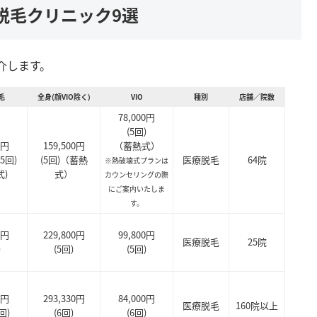
脱毛クリニック9選
介します。
毛
全身(顔VIO除く)
VIO
種別
店舗／院数
78,000円
(5回)
0円
159,500円
（蓄熱式）
5回)
(5回)（蓄熱
医療脱毛
64院
※熱破壊式プランは
式)
式）
カウンセリングの際
にご案内いたしま
す。
0円
229,800円
99,800円
医療脱毛
25院
)
(5回)
(5回)
0円
293,330円
84,000円
医療脱毛
160院以上
回)
(6回)
(6回)