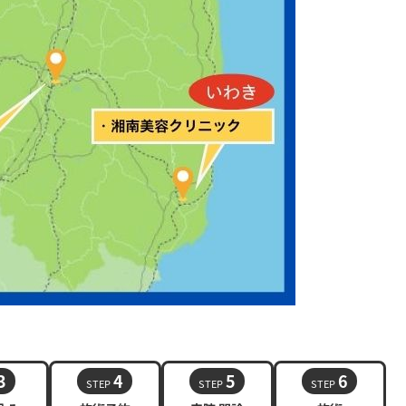
3
4
5
6
STEP
STEP
STEP