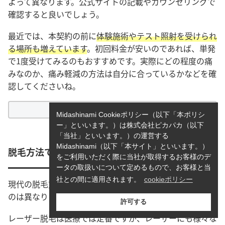
よって異なります。公式サイトの記載やカウンセリングで
確認すると良いでしょう。
最近では、本契約の前に
体験施術やテスト照射を受けられ
る場所も増えています
。初回料金が安いのであれば、単発
で1度受けてみるのもおすすめです。実際にどの程度の痛
みなのか、痛み軽減の方法は自分に合っているかなどを確
認してくださいね。
脱毛のリスクと副作用について
Midashinami Cookieポリシー（以下「本ポリシ
ー」といいます。）は株式会社ピカパカ（以下
「当社」といいます。）の運営する
Midashinami（以下「本サイト」といいます。）
脱毛方法で選ぶ
をご利用いただく際に当社が取得するお客様のデ
ータの取扱いについて定めるもので、お客様と当
社との間に適用されます。
cookieポリシー
現代の脱毛方法は豊富で、クリニックごとに扱っているも
のは異なります。
許可する
レーザー脱毛は医療では定番ですが、レーザーにも様々な