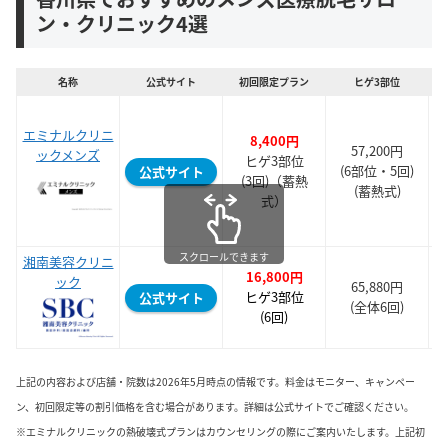
ン・クリニック4選
名称
公式サイト
初回限定プラン
ヒゲ3部位
エミナルクリニ
8,400円
57,200円
ックメンズ
ヒゲ3部位
(6部位・5回)
公式サイト
(3回)（蓄熱
(蓄熱式)
式）
スクロールできます
湘南美容クリニ
16,800円
ック
65,880円
ヒゲ3部位
公式サイト
(全体6回)
(6回)
上記の内容および店舗・院数は2026年5月時点の情報です。料金はモニター、キャンペー
ン、初回限定等の割引価格を含む場合があります。詳細は公式サイトでご確認ください。
※エミナルクリニックの熱破壊式プランはカウンセリングの際にご案内いたします。上記初