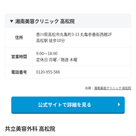
湘南美容クリニック 高松院
香川県高松市丸亀町3-13 丸亀参番街西館2F
住所
高松
駅 徒歩
10
分
9:00～18:00
営業時間
定休日 月曜／隔週 木曜
電話番号
0120-955-588
出典：
湘南美容クリニック 高松院
公式サイトで詳細を見る
共立美容外科 高松院