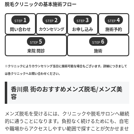
脱毛クリニックの基本施術フロー
1
2
3
4
STEP
STEP
STEP
STEP
問い合わせ
カウンセリング
お申し込み
施術予約
5
6
STEP
STEP
来院 問診
施術
※クリニックによりカウンセリング当日に施術可能な場合もございます。詳細につきまして
は各クリニックへお問い合わせください。
香川県 街のおすすめメンズ脱毛/メンズ美
容
メンズ脱毛を受けるには、クリニックや脱毛サロンへ継続
的に通うことになります。負担なく続けるためにも、自宅
や職場からアクセスしやすい範囲で探すことが欠かせませ