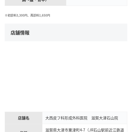
※初診料3,300円、再診料1,650円
店舗情報
店舗名
大西皮フ科形成外科医院 滋賀大津石山院
滋賀県大津市粟津町4-7（JR石山駅前近江鉄道