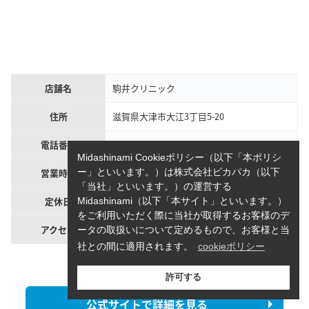
店舗名
駒井クリニック
住所
滋賀県大津市大江3丁目5-20
電話番号
077-545-3067
Midashinami Cookieポリシー（以下「本ポリシ
ー」といいます。）は株式会社ピカパカ（以下
営業時間
9:00〜12:00、14:00～19:00
「当社」といいます。）の運営する
定休日
木曜日、日曜日・祝日
Midashinami（以下「本サイト」といいます。）
をご利用いただく際に当社が取得するお客様のデ
アクセス
瀬田駅より徒歩15分
ータの取扱いについて定めるもので、お客様と当
社との間に適用されます。
cookieポリシー
出典：
駒井クリニック
許可する
公式サイトで詳細を見る