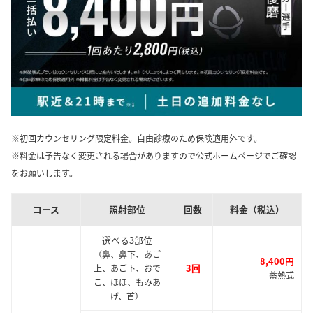
※初回カウンセリング限定料金。自由診療のため保険適用外です。
※料金は予告なく変更される場合がありますので公式ホームページでご確認
をお願いします。
コース
照射部位
回数
料金（税込）
選べる3部位
（鼻、鼻下、あご
8,400円
3回
上、あご下、おで
蓄熱式
こ、ほほ、もみあ
げ、首）