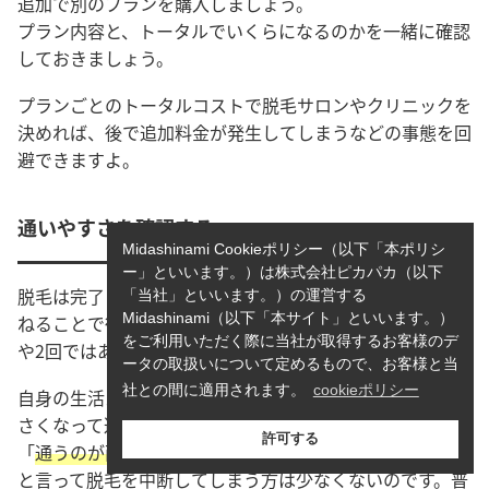
追加で別のプランを購入しましょう。
プラン内容と、トータルでいくらになるのかを一緒に確認
しておきましょう。
プランごとのトータルコストで脱毛サロンやクリニックを
決めれば、後で追加料金が発生してしまうなどの事態を回
避できますよ。
通いやすさを確認する
Midashinami Cookieポリシー（以下「本ポリシ
ー」といいます。）は株式会社ピカパカ（以下
脱毛は完了までに時間がかかる施術です。何度か施術を重
「当社」といいます。）の運営する
Midashinami（以下「本サイト」といいます。）
ねることで徐々に効果が見えてくるため、通う回数も1回
をご利用いただく際に当社が取得するお客様のデ
や2回ではありません。
ータの取扱いについて定めるもので、お客様と当
社との間に適用されます。
cookieポリシー
自身の生活スタイルとマッチしていない場所では、面倒く
さくなって途中から行かなくなってしまうことも。実は、
許可する
「
通うのが面倒になった
」「
通いづらくて続かなかった
」
と言って脱毛を中断してしまう方は少なくないのです。
普