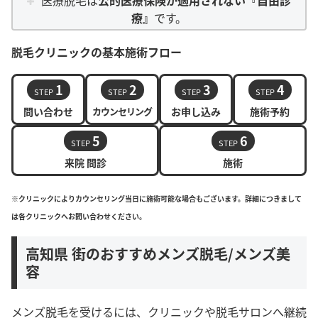
医療脱毛は
公的医療保険が適用されない『自由診
療』
です。
脱毛クリニックの基本施術フロー
1
2
3
4
STEP
STEP
STEP
STEP
問い合わせ
カウンセリング
お申し込み
施術予約
5
6
STEP
STEP
来院 問診
施術
※クリニックによりカウンセリング当日に施術可能な場合もございます。詳細につきまして
は各クリニックへお問い合わせください。
高知県 街のおすすめメンズ脱毛/メンズ美
容
メンズ脱毛を受けるには、クリニックや脱毛サロンへ継続