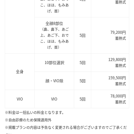
蓄熱式
こ、ほほ、もみあ
げ、首）
全顔8部位
（鼻、鼻下、あご
79,200円
5回
上、あご下、おで
蓄熱式
こ、ほほ、もみあ
げ、首）
129,800円
10部位選択
5回
蓄熱式
全身
159,500円
顔・VIO除
5回
蓄熱式
78,000円
VIO
VIO
5回
蓄熱式
※料金は一括払いの料金となります。
※自由診療のため保険適用外
※掲載プランの内容は予告なく変更される場合がございますのでご了承くだ