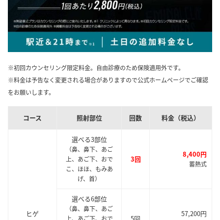
※初回カウンセリング限定料金。自由診療のため保険適用外です。
※料金は予告なく変更される場合がありますので公式ホームページでご確認
をお願いします。
コース
照射部位
回数
料金（税込）
選べる3部位
（鼻、鼻下、あご
8,400円
3回
上、あご下、おで
蓄熱式
こ、ほほ、もみあ
げ、首）
選べる6部位
（鼻、鼻下、あご
ヒゲ
57,200円
5回
上、あご下、おで