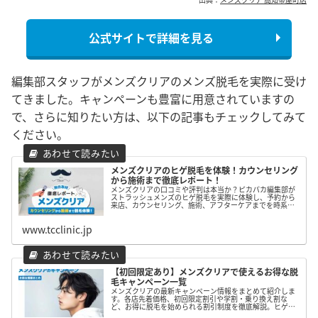
公式サイトで詳細を見る
編集部スタッフがメンズクリアのメンズ脱毛を実際に受け
てきました。キャンペーンも豊富に用意されていますの
で、さらに知りたい方は、以下の記事もチェックしてみて
ください。
メンズクリアのヒゲ脱毛を体験！カウンセリング
から施術まで徹底レポート！
メンズクリアの口コミや評判は本当か？ピカパカ編集部が
ストラッシュメンズのヒゲ脱毛を実際に体験し、予約から
来店、カウンセリング、施術、アフターケアまでを時系列
で検証しました。ストラッシュメンズでヒゲ脱毛を受けよ
うか検討している方は、ぜひ参考にしてみて下さい。
www.tcclinic.jp
【初回限定あり】メンズクリアで使えるお得な脱
毛キャンペーン一覧
メンズクリアの最新キャンペーン情報をまとめて紹介しま
す。各店先着価格、初回限定割引や学割・乗り換え割な
ど、お得に脱毛を始められる割引制度を徹底解説。ヒゲ脱
毛・全身脱毛の料金比較も掲載し、コスパ重視の男性にお