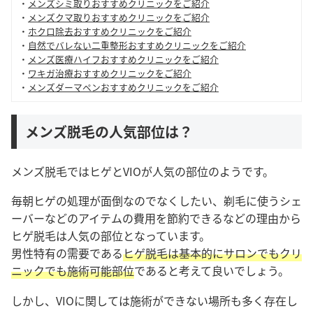
・
メンズシミ取りおすすめクリニックをご紹介
・
メンズクマ取りおすすめクリニックをご紹介
・
ホクロ除去おすすめクリニックをご紹介
・
自然でバレない二重整形おすすめクリニックをご紹介
・
メンズ医療ハイフおすすめクリニックをご紹介
・
ワキガ治療おすすめクリニックをご紹介
・
メンズダーマペンおすすめクリニックをご紹介
メンズ脱毛の人気部位は？
メンズ脱毛ではヒゲとVIOが人気の部位のようです。
毎朝ヒゲの処理が面倒なのでなくしたい、剃毛に使うシェ
ーバーなどのアイテムの費用を節約できるなどの理由から
ヒゲ脱毛は人気の部位となっています。
男性特有の需要である
ヒゲ脱毛は基本的にサロンでもクリ
ニックでも施術可能部位
であると考えて良いでしょう。
しかし、VIOに関しては施術ができない場所も多く存在し