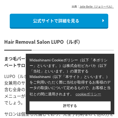
出典：
Jolie Belle（ジョリーベル）
公式サイトで詳細を見る
Hair Removal Salon LUPO（ルポ）
まつ毛パーマ専門店ですが全身脱毛も対応しているプライ
Midashinami Cookieポリシー（以下「本ポリシ
ベートサロン！
ー」といいます。）は株式会社ピカパカ（以下
「当社」といいます。）の運営する
LUPO（ルポ）は倉敷駅から徒歩15分ほどの場所にある男
Midashinami（以下「本サイト」といいます。）
女兼用のサロンです。まつ毛パーマ専門店ですが、VIOを
をご利用いただく際に当社が取得するお客様のデ
ータの取扱いについて定めるもので、お客様と当
含む全身のメンズ脱毛も行っています。部位ごとに細かく
社との間に適用されます。
cookieポリシー
メニューが分かれているため、ニーズに合う施術が行える
でしょう。
許可する
サロンは個室も完備しており、完全予約制なので他の方を