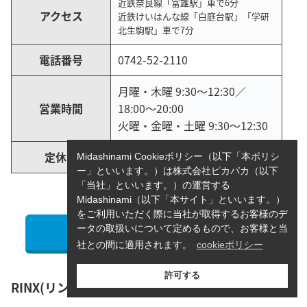
近鉄奈良線「富雄駅」車で6分
アクセス
近鉄けいはんな線「白庭台駅」「学研
北生駒駅」車で7分
電話番号
0742-52-2110
月曜・木曜 9:30〜12:30／
営業時間
18:00〜20:00
火曜・金曜・土曜 9:30〜12:30
定休日
水曜・日曜・祝日
Midashinami Cookieポリシー（以下「本ポリシ
ー」といいます。）は株式会社ピカパカ（以下
「当社」といいます。）の運営する
出典：
西奈良メディカルクリニック
Midashinami（以下「本サイト」といいます。）
をご利用いただく際に当社が取得するお客様のデ
ータの取扱いについて定めるもので、お客様と当
公式サイトで詳細を見る
社との間に適用されます。
cookieポリシー
許可する
RINX(リンクス)奈良駅前店