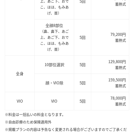
5回
上、あご下、おで
蓄熱式
こ、ほほ、もみあ
げ、首）
全顔8部位
（鼻、鼻下、あご
79,200円
5回
上、あご下、おで
蓄熱式
こ、ほほ、もみあ
げ、首）
129,800円
10部位選択
5回
蓄熱式
全身
159,500円
顔・VIO除
5回
蓄熱式
78,000円
VIO
VIO
5回
蓄熱式
※料金は一括払いの料金となります。
※自由診療のため保険適用外
※掲載プランの内容は予告なく変更される場合がございますのでご了承くだ