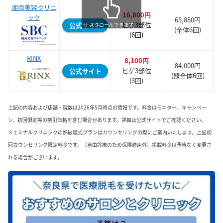
湘南美容クリニ
16,800円
ック
65,880円
ヒゲ3部位
公式サイト
スクロールできます
(全体6回)
(6回)
RINX
8,100円
84,000円
ヒゲ3部位
公式サイト
(顔全体6回)
(3回)
上記の内容および店舗・院数は2026年5月時点の情報です。料金はモニター、キャンペー
ン、初回限定等の割引価格を含む場合があります。詳細は公式サイトでご確認ください。
※エミナルクリニックの熱破壊式プランはカウンセリングの際にご案内いたします。上記初
回カウンセリング限定料金です。（自由診療のため保険適用外）掲載料金は予告なく変更さ
れる場合がございます。