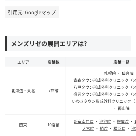
引用元: Googleマップ
メンズリゼの展開エリアは?
エリア
店舗数
店舗一覧
札幌院
・
仙台院
青森タウン形成外科クリニック（
八戸タウン形成外科クリニック（
北海道・東北
7店舗
盛岡タウン形成外科クリニック（
いわきタウン形成外科クリニック（
・
郡山院
新宿南口院
・
渋谷院
・
銀座院
・
関東
10店舗
大宮院
・
柏院
・
横浜院
・
池