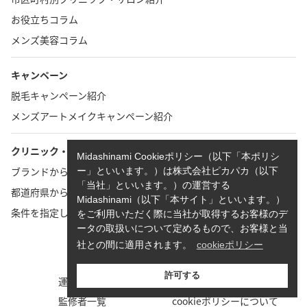
お役立ちコラム
メンズ美容コラム
キャンペーン
脱毛キャンペーン紹介
メンズアートメイクキャンペーン紹介
クリニック・サロン検索
Midashinami Cookieポリシー（以下「本ポリシ
ブランドから探す
ー」といいます。）は株式会社ピカパカ（以下
「当社」といいます。）の運営する
都道府県から探す
Midashinami（以下「本サイト」といいます。）
条件を指定して探す
をご利用いただく際に当社が取得するお客様のデ
ータの取扱いについて定めるもので、お客様と当
社との間に適用されます。
cookieポリシー
TOP
お問い合わせ
許可する
運営者情報
執筆者一覧
監修者一覧
cookieポリシーについて