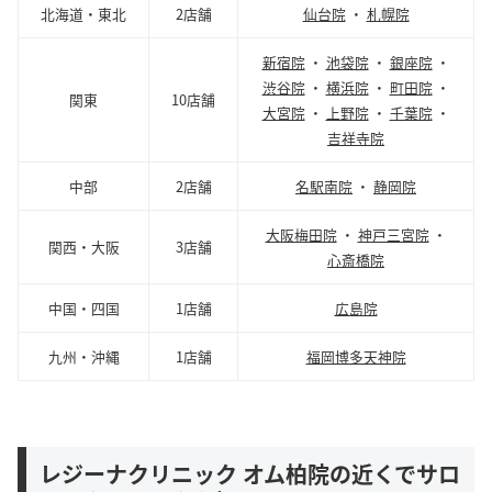
北海道・東北
2店舗
仙台院
・
札幌院
新宿院
・
池袋院
・
銀座院
・
渋谷院
・
横浜院
・
町田院
・
関東
10店舗
大宮院
・
上野院
・
千葉院
・
吉祥寺院
中部
2店舗
名駅南院
・
静岡院
大阪梅田院
・
神戸三宮院
・
関西・大阪
3店舗
心斎橋院
中国・四国
1店舗
広島院
九州・沖縄
1店舗
福岡博多天神院
レジーナクリニック オム柏院の近くでサロ