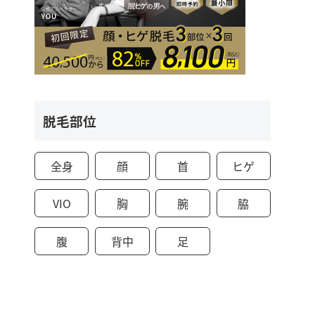
脱毛部位
全身
顔
首
ヒゲ
VIO
胸
腕
脇
腹
背中
足