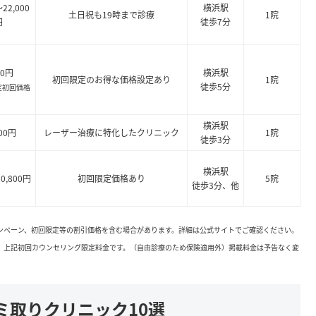
～22,000
横浜駅
土日祝も19時まで診療
1院
円
徒歩7分
00円
横浜駅
初回限定のお得な価格設定あり
1院
徒歩5分
定初回価格
横浜駅
000円
レーザー治療に特化したクリニック
1院
徒歩3分
横浜駅
10,800円
初回限定価格あり
5院
徒歩3分、他
ャンペーン、初回限定等の割引価格を含む場合があります。詳細は公式サイトでご確認ください。
。上記初回カウンセリング限定料金です。（自由診療のため保険適用外）掲載料金は予告なく変
ミ取りクリニック10選