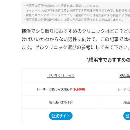
・当記事は記事作成時点での情報を基に掲載しております。
キャンペーン及び料金内容は変更や終了する可能性が有りますので、最新情報
・掲載のサロンやクリニックについて、選定については編集部による調査により
・記事記載の効果効能や痛みには個人差があり保証するものではありません。
横浜でシミ取りにおすすめのクリニックはどこ？ど
けばいいかわからない男性に向けて、この記事では
ます。ぜひクリニック選びの参考にしてみて下さい
\横浜市でおすすめ
ゴリラクリニック
聖心美
レーザー治療(サイズ問わず)
9,800円
レーザー治
横浜駅 徒歩4分
横浜
公式サイト
公