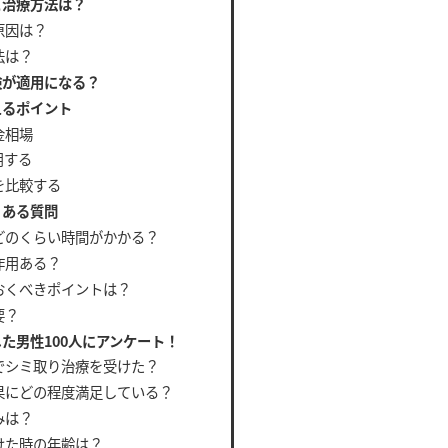
と治療方法は？
原因は？
法は？
険が適用になる？
えるポイント
金相場
用する
を比較する
くある質問
どのくらい時間がかかる？
作用ある？
おくべきポイントは？
要？
た男性100人にアンケート！
でシミ取り治療を受けた？
果にどの程度満足している？
みは？
けた時の年齢は？