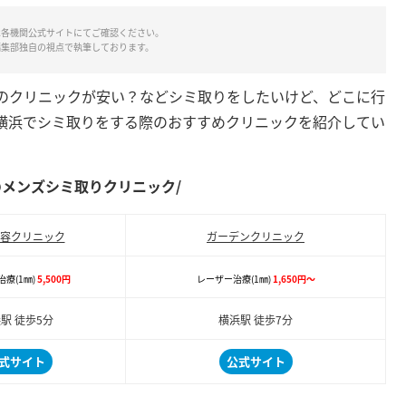
は各機関公式サイトにてご確認ください。
編集部独自の視点で執筆しております。
のクリニックが安い？などシミ取りをしたいけど、どこに行
横浜でシミ取りをする際のおすすめクリニックを紹介してい
。
のメンズシミ取りクリニック/
容クリニック
ガーデンクリニック
療(1㎜)
5,500円
レーザー治療(1㎜)
1,650円～
駅 徒歩5分
横浜駅 徒歩7分
式サイト
公式サイト