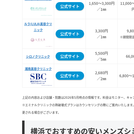
1,650～3,300円
11,000
公式サイト
／1㎜
ルラ(LULA)美容クリ
ニック
3,300円
9,8
公式サイト
／1㎜
※期間限
5,500円
公式サイト
66,
シロノクリニック
／5㎜
湘南美容クリニック
2,680円
公式サイト
6,800～
／2㎜
上記の内容および店舗・院数は2026年5月時点の情報です。料金はモニター、キ
※エミナルクリニックの熱破壊式プランはカウンセリングの際にご案内いたします
更される場合がございます。
横浜でおすすめの安いメンズシ