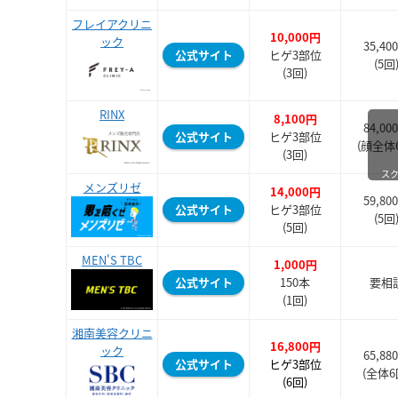
フレイアクリニ
10,000円
ック
35,40
公式サイト
ヒゲ3部位
(5回
(3回)
RINX
8,100円
84,00
公式サイト
ヒゲ3部位
(顔全体
(3回)
ス
メンズリゼ
14,000円
59,80
公式サイト
ヒゲ3部位
(5回
(5回)
MEN'S TBC
1,000円
公式サイト
150本
要相
(1回)
湘南美容クリニ
16,800円
ック
65,88
公式サイト
ヒゲ3部位
(全体6
(6回)