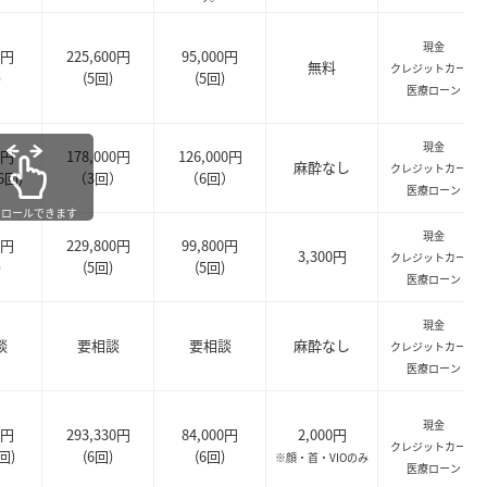
現金
0円
225,600円
95,000円
無料
クレジットカード
)
(5回)
(5回)
医療ローン
現金
0円
178,000円
126,000円
麻酔なし
クレジットカード
6回)
（3回）
（6回）
医療ローン
クロールできます
現金
0円
229,800円
99,800円
3,300円
クレジットカード
)
(5回)
(5回)
医療ローン
現金
談
要相談
要相談
麻酔なし
クレジットカード
医療ローン
現金
0円
293,330円
84,000円
2,000円
クレジットカード
回)
(6回)
(6回)
※顔・首・VIOのみ
医療ローン