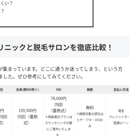
にくい？
は？
リニックと脱毛サロンを徹底比較！
が集まっています。どこに通うか迷ってしまう、という方
ました。ぜひ参考にしてみてください。
部位
全身(顔VIO除く)
VIO
麻酔
支払い方法
78,000円
(5回)
無料
0円
159,500円
（蓄熱式）
現金
※麻酔対象の部位は
5回)
(5回)（蓄熱
※熱破壊式プランは
クレジットカード
ヒゲ・ワキ・VIOの
式)
式）
カウンセリングの際
医療ローン
み
にご案内いたしま
す。