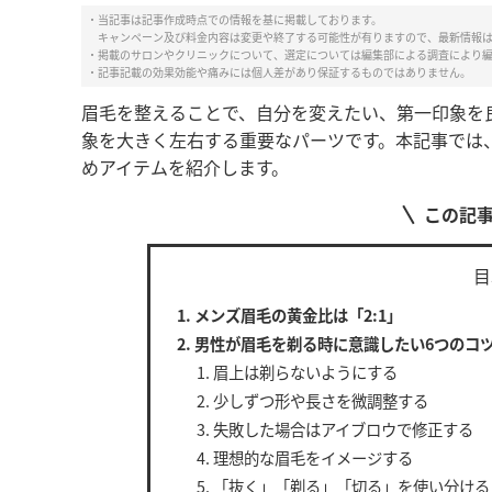
・当記事は記事作成時点での情報を基に掲載しております。
キャンペーン及び料金内容は変更や終了する可能性が有りますので、最新情報
・掲載のサロンやクリニックについて、選定については編集部による調査により
・記事記載の効果効能や痛みには個人差があり保証するものではありません。
眉毛を整えることで、自分を変えたい、第一印象を
象を大きく左右する重要なパーツです。本記事では
めアイテムを紹介します。
この記
目
メンズ眉毛の黄金比は「2:1」
男性が眉毛を剃る時に意識したい6つのコ
眉上は剃らないようにする
少しずつ形や長さを微調整する
失敗した場合はアイブロウで修正する
理想的な眉毛をイメージする
「抜く」「剃る」「切る」を使い分ける