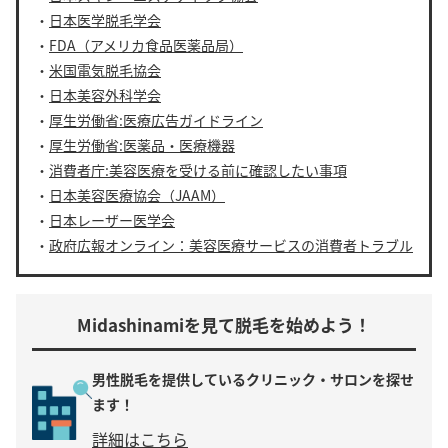
・
日本医学脱毛学会
・
FDA（アメリカ食品医薬品局）
・
米国電気脱毛協会
・
日本美容外科学会
・
厚生労働省:医療広告ガイドライン
・
厚生労働省:医薬品・医療機器
・
消費者庁:美容医療を受ける前に確認したい事項
・
日本美容医療協会（JAAM）
・
日本レーザー医学会
・
政府広報オンライン：美容医療サービスの消費者トラブル
Midashinamiを見て脱毛を始めよう！
男性脱毛を提供している
クリニック・サロンを探せ
ます！
詳細はこちら