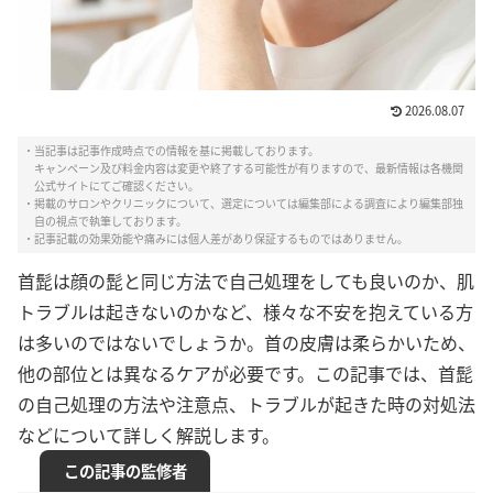
2026.08.07
・当記事は記事作成時点での情報を基に掲載しております。
キャンペーン及び料金内容は変更や終了する可能性が有りますので、最新情報は各機関
公式サイトにてご確認ください。
・掲載のサロンやクリニックについて、選定については編集部による調査により編集部独
自の視点で執筆しております。
・記事記載の効果効能や痛みには個人差があり保証するものではありません。
首髭は顔の髭と同じ方法で自己処理をしても良いのか、肌
トラブルは起きないのかなど、様々な不安を抱えている方
は多いのではないでしょうか。首の皮膚は柔らかいため、
他の部位とは異なるケアが必要です。この記事では、首髭
の自己処理の方法や注意点、トラブルが起きた時の対処法
などについて詳しく解説します。
この記事の監修者