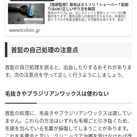
【医師監修】剃毛はカミソリ？シェーバー？髭剃
りはOK?正しいやり方を解説
剃毛のやり方には、主にカミソリと電気シェーバーの2種
類があります。剃毛は肌への負担がかかるため、将来的に
肌トラブルや色素沈着を起こす可能性があります。肌を傷
つけないためにも脱毛を検討しましょう。この記事では、
剃毛のやり方やメリット、リスク、脱毛の仕組みについて
www.tcclinic.jp
解説します。
首髭の自己処理の注意点
首髭の自己処理を誤ると、出血したりするおそれがありま
す。次の注意点を守って正しく行うようにしましょう。
毛抜きやブラジリアンワックスは使わない
首髭の処理に、毛抜きやブラジリアンワックスは適してい
ません。これらの方法はいずれも毛根ごと引き抜くため、
毛根を包んでいる毛嚢が損傷してしまうことがあります。
これを毛嚢炎と言い、クリニックで治療を受けなければ改