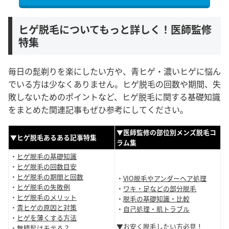
ヒゲ脱毛についてもっと詳しく！医師監修
特集
毎日の髭剃りを楽にしたい方や、青ヒゲ・濃いヒゲに悩ん
でいる方は少なくありません。ヒゲ脱毛の回数や期間、失
敗しないためのポイントなど、ヒゲ脱毛に関する基礎知識
をまとめた関連記事もぜひ参考にしてください。
▼医師監修の部位別メンズ脱毛コ
▼ヒゲ脱毛あるある記事特集
ラム集
・
ヒゲ脱毛の基礎知識
・
ヒゲ脱毛の回数目安
・
ヒゲ脱毛の期間と回数
・
VIO脱毛やアンダーヘア処理
・
ヒゲ脱毛の失敗例
・
ワキ・足などの部分脱毛
・
ヒゲ脱毛のメリット
・
脱毛の基礎知識・比較
・
青ヒゲの原因と対策
・
自己処理・肌トラブル
・
ヒゲを薄くする方法
▼お安く脱毛したい方必見！
・
無精髭はモテる？