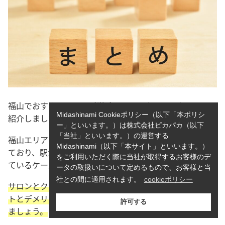
福山でおすすめのメンズ脱毛サロンやクリニックについて
Midashinami Cookieポリシー（以下「本ポリシ
紹介しました。
ー」といいます。）は株式会社ピカパカ（以下
「当社」といいます。）の運営する
福山エリアは、福山駅周辺にサロンやクリニックが集まっ
Midashinami（以下「本サイト」といいます。）
ており、駅から離れているクリニックは駐車場が完備され
をご利用いただく際に当社が取得するお客様のデ
ているケースが多い傾向にあります。
ータの取扱いについて定めるもので、お客様と当
社との間に適用されます。
cookieポリシー
サロンとクリニックで受けられる脱毛は、それぞれメリッ
トとデメリットが存在するので自分に合った方法を選択し
許可する
ましょう。