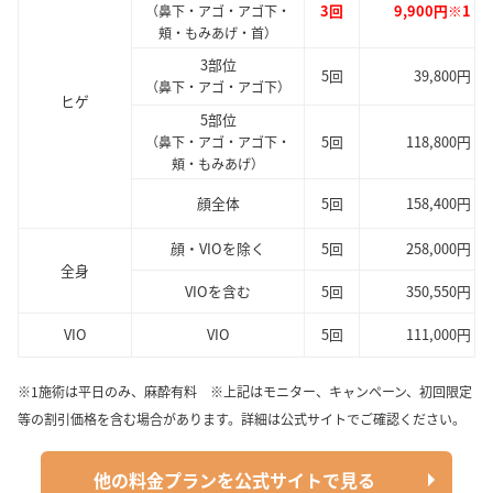
3回
9,900円※1
（鼻下・アゴ・アゴ下・
頬・もみあげ・首）
3部位
5回
39,800円
（鼻下・アゴ・アゴ下）
ヒゲ
5部位
5回
118,800円
（鼻下・アゴ・アゴ下・
頬・もみあげ）
顔全体
5回
158,400円
顔・VIOを除く
5回
258,000円
全身
VIOを含む
5回
350,550円
VIO
VIO
5回
111,000円
※1施術は平日のみ、麻酔有料 ※上記はモニター、キャンペーン、初回限定
等の割引価格を含む場合があります。詳細は公式サイトでご確認ください。
他の料金プランを公式サイトで見る