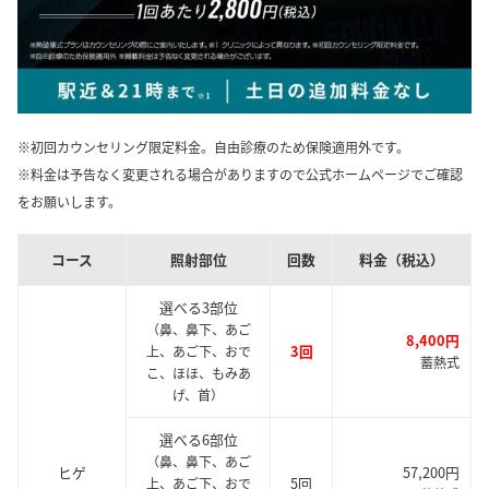
※初回カウンセリング限定料金。自由診療のため保険適用外です。
※料金は予告なく変更される場合がありますので公式ホームページでご確認
をお願いします。
コース
照射部位
回数
料金（税込）
選べる3部位
（鼻、鼻下、あご
8,400円
3回
上、あご下、おで
蓄熱式
こ、ほほ、もみあ
げ、首）
選べる6部位
（鼻、鼻下、あご
ヒゲ
57,200円
5回
上、あご下、おで