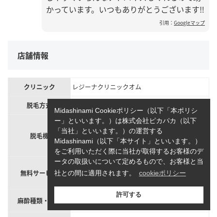
かっています。いつもありがとうございます‼︎
引用：
Googleマップ
店舗情報
クリニック
レジーナクリニックオム
脱毛方式
蓄熱式、熱破壊式
Midashinami Cookieポリシー（以下「本ポリシ
ジェントルマックスプロプラス
ー」といいます。）は株式会社ピカパカ（以下
ジェントルマックスプロ
「当社」といいます。）の運営する
脱毛機
ジェントルレーズプロ
Midashinami（以下「本サイト」といいます。）
ソプラノチタニウム
をご利用いただく際に当社が取得するお客様のデ
ータの取扱いについて定めるもので、お客様と当
麻酔、剃毛（背中などの手の届きにくい範
無料サービス
囲）、トラブル時の医師診察・薬処方・再照
社との間に適用されます。
cookieポリシー
射、キャンセル料
麻酔クリーム：無料（※デビュープランは除
許可する
麻酔種類・費用
く）