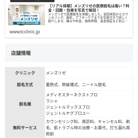
【リアル体験】メンズリゼの医療脱毛は痛い？料
金・回数・効果を写真で解説！
メンズリゼで医療脱毛を体験しました。初回来院からカウ
ンセリング、施術、アフターケアまでを写真付きで詳しく
紹介します。痛みや料金、施術時間、返金保証など初心者
が気になるポイントや、スタッフの対応や通いやすさ、施
術受けた感想についてもレポートしました。
www.tcclinic.jp
店舗情報
クリニック
メンズリゼ
脱毛方式
蓄熱式、熱破壊式、ニードル脱毛
メディオスターネクストプロ
ラシャ
脱毛機
ジェントルマックスプロ
ジェントルヤグプロユー
カウンセリング料、再診料、キャンセル料、剃
無料サービス
毛、肌トラブル時の治療・お薬代、打ち漏れ再
照射