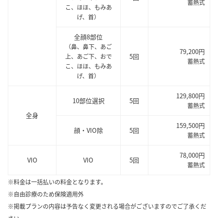
蓄熱式
こ、ほほ、もみあ
げ、首）
全顔8部位
（鼻、鼻下、あご
79,200円
5回
上、あご下、おで
蓄熱式
こ、ほほ、もみあ
げ、首）
129,800円
10部位選択
5回
蓄熱式
全身
159,500円
顔・VIO除
5回
蓄熱式
78,000円
VIO
VIO
5回
蓄熱式
※料金は一括払いの料金となります。
※自由診療のため保険適用外
※掲載プランの内容は予告なく変更される場合がございますのでご了承くだ