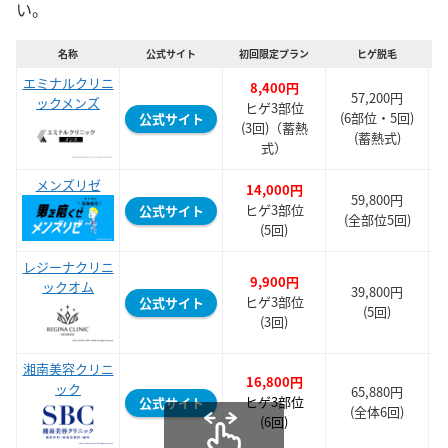
い。
名称
公式サイト
初回限定プラン
ヒゲ脱毛
エミナルクリニ
8,400円
57,200円
ックメンズ
ヒゲ3部位
※
(6部位・5回)
公式サイト
(3回)（蓄熱
ヒ
(蓄熱式)
式）
メンズリゼ
14,000円
59,800円
ヒゲ3部位
公式サイト
(全部位5回)
(5回)
レジーナクリニ
9,900円
ックオム
39,800円
ヒゲ3部位
公式サイト
※
(5回)
(3回)
湘南美容クリニ
16,800円
ック
65,880円
ヒゲ3部位
公式サイト
(全体6回)
※
(6回)