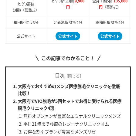
ヒゲ3部位3回
9,900
全身＋顔5回
135,000
ヒゲ3部位
円
円
（蓄熱式）
(3回)（蓄熱式）
梅田駅 徒歩3分
北新地駅 徒歩2分
東梅田駅 徒歩4分
公式サイト
公式サイト
公式サイト
この記事でわかること！
目次
大阪府でおすすめのメンズ医療脱毛クリニックを徹底
比較！
大阪府でVIO脱毛が5回セットでお得に受けられる医療
脱毛クリニック4選
無料オプションが豊富なエミナルクリニックメンズ
平日21時まで診療のレジーナクリニックオム
お得な割引プランが豊富なメンズリゼ