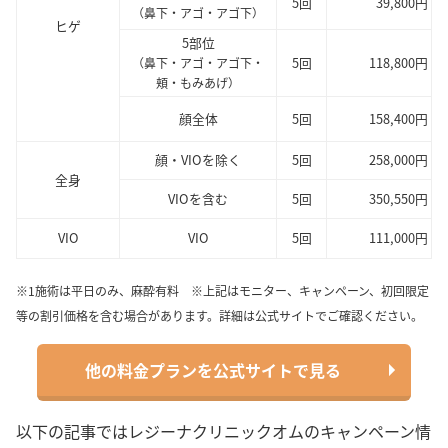
5回
39,800円
（鼻下・アゴ・アゴ下）
ヒゲ
5部位
5回
118,800円
（鼻下・アゴ・アゴ下・
頬・もみあげ）
顔全体
5回
158,400円
顔・VIOを除く
5回
258,000円
全身
VIOを含む
5回
350,550円
VIO
VIO
5回
111,000円
※1施術は平日のみ、麻酔有料 ※上記はモニター、キャンペーン、初回限定
等の割引価格を含む場合があります。詳細は公式サイトでご確認ください。
他の料金プランを公式サイトで見る
以下の記事ではレジーナクリニックオムのキャンペーン情