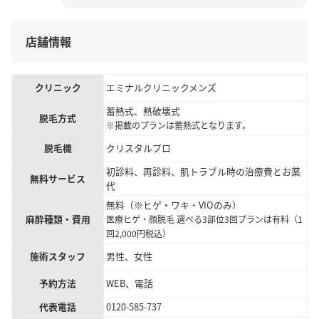
店舗情報
クリニック
エミナルクリニックメンズ
蓄熱式、熱破壊式
脱毛方式
※掲載のプランは蓄熱式となります。
脱毛機
クリスタルプロ
初診料、再診料、肌トラブル時の治療費とお薬
無料サービス
代
無料（※ヒゲ・ワキ・VIOのみ）
麻酔種類・費用
医療ヒゲ・顔脱毛 選べる3部位3回プランは有料（1
回2,000円税込）
施術スタッフ
男性、女性
予約方法
WEB、電話
代表電話
0120-585-737