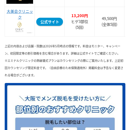
大美会クリニッ
13,200円
ク
49,500円
ヒゲ3部位
公式サイト
(全体5回)
(5回)
上記の内容および店舗・院数は2026年5月時点の情報です。料金はモニター、キャンペー
ン、初回限定等の割引価格を含む場合があります。詳細は公式サイトでご確認ください。
※エミナルクリニックの熱破壊式プランはカウンセリングの際にご案内いたします。上記初
回カウンセリング限定料金です。（自由診療のため保険適用外）掲載料金は予告なく変更さ
れる場合がございます。