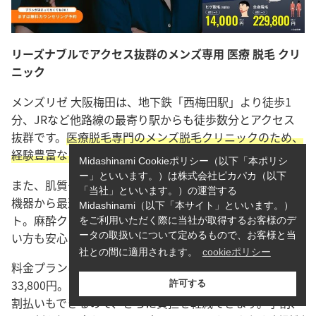
リーズナブルでアクセス抜群のメンズ専用 医療 脱毛 クリ
ニック
メンズリゼ 大阪梅田は、地下鉄「西梅田駅」より徒歩1
分、JRなど他路線の最寄り駅からも徒歩数分とアクセス
抜群です。
医療脱毛専門のメンズ脱毛クリニックのため、
経験豊富なスタッフが多数在籍
しています。
Midashinami Cookieポリシー（以下「本ポリシ
ー」といいます。）は株式会社ピカパカ（以下
また、肌質や毛質を見極め、3種類の医療レーザー 脱毛
「当社」といいます。）の運営する
機器から最適な機器を選んで施術してくれるのもポイン
Midashinami（以下「本サイト」といいます。）
ト。麻酔クリームと笑気麻酔が使用できるので、痛みに弱
をご利用いただく際に当社が取得するお客様のデ
い方も安心して施術を受けられますよ。
ータの取扱いについて定めるもので、お客様と当
社との間に適用されます。
cookieポリシー
料金プランは、一番人気のヒゲ全体脱毛セットが1回
33,800円。リーズナブルな料金ですが、コース契約なら分
許可する
割払いもできるので、さらに負担を軽減できます。学割、