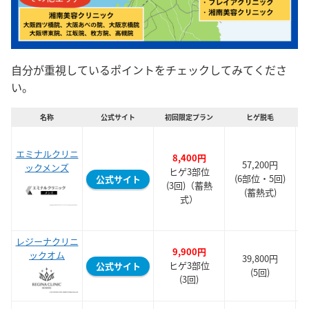
自分が重視しているポイントをチェックしてみてくださ
い。
名称
公式サイト
初回限定プラン
ヒゲ脱毛
エミナルクリニ
8,400円
57,200円
ックメンズ
ヒゲ3部位
(6部位・5回)
公式サイト
(3回)（蓄熱
(蓄熱式)
式）
レジーナクリニ
9,900円
ックオム
39,800円
ヒゲ3部位
公式サイト
(5回)
(3回)