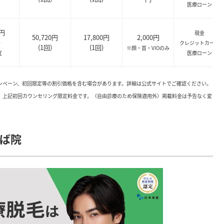
医療ローン
0円
現金
50,720円
17,800円
2,000円
)
クレジットカード
(1回)
(1回)
※顔・首・VIOのみ
位
医療ローン
ャンペーン、初回限定等の割引価格を含む場合があります。詳細は公式サイトでご確認ください。
。上記初回カウンセリング限定料金です。（自由診療のため保険適用外）掲載料金は予告なく変
ば院