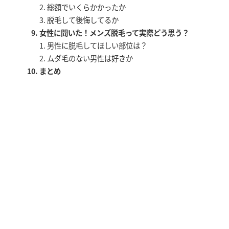
総額でいくらかかったか
脱毛して後悔してるか
女性に聞いた！メンズ脱毛って実際どう思う？
大阪府の
アクセス
男性に脱毛してほしい部位は？
院数/店舗数
ムダ毛のない男性は好きか
まとめ
北新地駅
2院
徒歩2分
西梅田駅
3院
徒歩2分
心斎橋駅
3院
徒歩6分
梅田駅
2院
徒歩5分