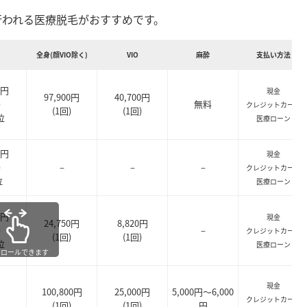
行われる医療脱毛がおすすめです。
全身(顔VIO除く)
VIO
麻酔
支払い方法
0円
現金
97,900円
40,700円
)
無料
クレジットカード
(1回)
(1回)
位
医療ローン
0円
現金
)
–
–
–
クレジットカード
位
医療ローン
0円
現金
24,750円
8,820円
)
–
クレジットカード
(1回)
(1回)
位
医療ローン
クロールできます
現金
100,800円
25,000円
5,000円～6,000
クレジットカード
(1回)
(1回)
円