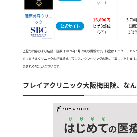
(3回)
湘南美容クリニ
16,800円
5,70
ック
公式サイト
ヒゲ3部位
(1回
(6回)
3部
上記の内容および店舗・院数は2026年5月時点の情報です。料金はモニター、キ
※エミナルクリニックの熱破壊式プランはカウンセリングの際にご案内いたします
更される場合がございます。
フレイアクリニック大阪梅田院、なん