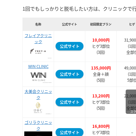
1回でもしっかりと脱毛したい方は、クリニックで
名称
公式サイト
初回限定プラン
ヒゲ
フレイアクリニ
10,000円
31,90
ック
公式サイト
ヒゲ3部位
(1回
(3回)
全部
WIN CLINIC
135,000円
49,00
公式サイト
全身＋顔
(1回
(5回)
5部
大美会クリニッ
13,200円
22,00
ク
公式サイト
ヒゲ3部位
(1回
(5回)
全部
ス
ゴリラクリニッ
16,800円
ク
公式サイト
ヒゲ3部位
–