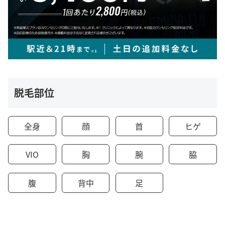
脱毛部位
全身
顔
首
ヒゲ
VIO
胸
腕
脇
腹
背中
足