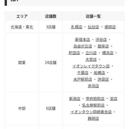
エリア
店舗数
店舗一覧
北海道・東北
3店舗
札幌店
・
仙台店
・
盛岡店
新宿本店
・
渋谷店
・
自由が丘店
・
銀座店
・
町田店
・
立川店
・
横浜店
・
大宮店
・
関東
14店舗
イオンレイクタウン店
・
千葉店
・
船橋店
・
水戸駅前店
・
池袋店
・
赤羽店
新潟店
・
甲府昭和店
・
栄店
・
名古屋駅前店
・
中部
6店舗
イオンタウン岡崎美合店
・
静岡店