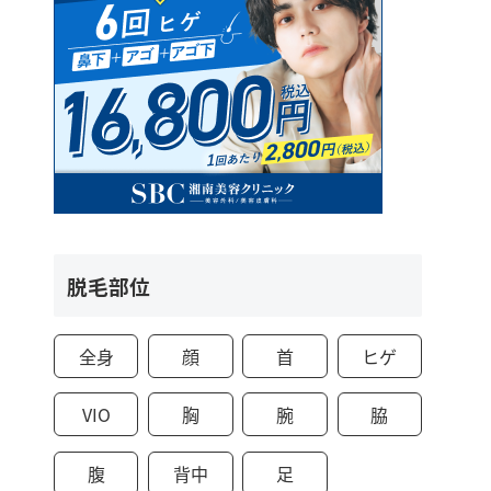
脱毛部位
全身
顔
首
ヒゲ
VIO
胸
腕
脇
腹
背中
足